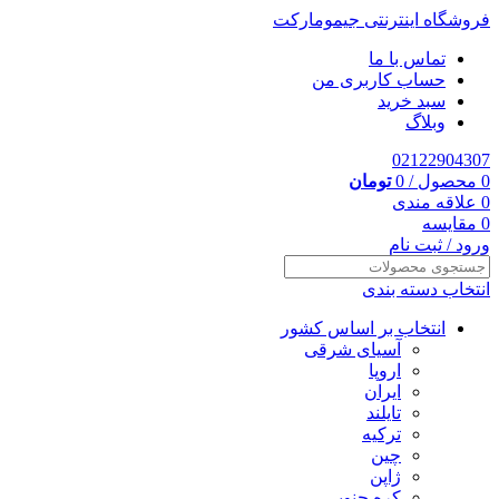
فروشگاه اینترنتی جیمومارکت
تماس با ما
حساب کاربری من
سبد خرید
وبلاگ
02122904307
0
محصول
/
0
تومان
0
علاقه مندی
0
مقایسه
ورود / ثبت نام
انتخاب دسته بندی
انتخاب بر اساس کشور
آسیای شرقی
اروپا
ایران
تایلند
ترکیه
چین
ژاپن
کره جنوبی