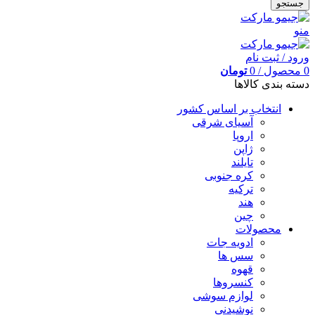
جستجو
منو
ورود / ثبت نام
0
محصول
/
0
تومان
دسته بندی کالاها
انتخاب بر اساس کشور
آسیای شرقی
اروپا
ژاپن
تایلند
کره جنوبی
ترکیه
هند
چین
محصولات
ادویه جات
سس ها
قهوه
کنسروها
لوازم سوشی
نوشیدنی