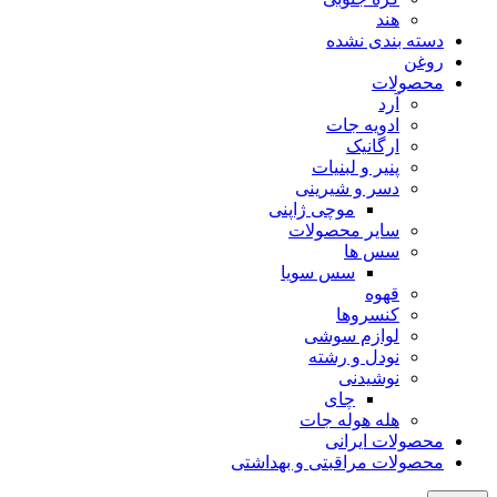
هند
دسته بندی نشده
روغن
محصولات
آرد
ادویه جات
ارگانیک
پنیر و لبنیات
دسر و شیرینی
موچی ژاپنی
سایر محصولات
سس ها
سس سویا
قهوه
کنسروها
لوازم سوشی
نودل و رشته
نوشیدنی
چای
هله هوله جات
محصولات ایرانی
محصولات مراقبتی و بهداشتی