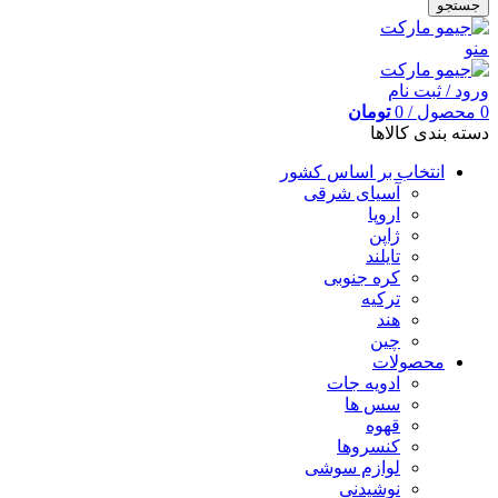
جستجو
منو
ورود / ثبت نام
0
محصول
/
0
تومان
دسته بندی کالاها
انتخاب بر اساس کشور
آسیای شرقی
اروپا
ژاپن
تایلند
کره جنوبی
ترکیه
هند
چین
محصولات
ادویه جات
سس ها
قهوه
کنسروها
لوازم سوشی
نوشیدنی