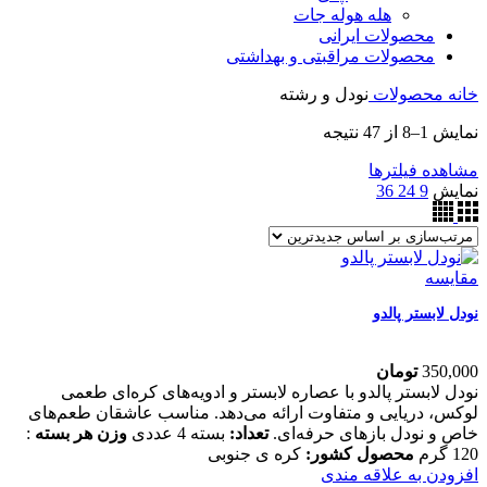
هله هوله جات
محصولات ایرانی
محصولات مراقبتی و بهداشتی
خانه
محصولات
نودل و رشته
نمایش 1–8 از 47 نتیجه
مشاهده فیلترها
نمایش
9
24
36
مقایسه
نودل لابستر پالدو
350,000
تومان
نودل لابستر پالدو با عصاره لابستر و ادویه‌های کره‌ای طعمی
لوکس، دریایی و متفاوت ارائه می‌دهد. مناسب عاشقان طعم‌های
خاص و نودل‌ بازهای حرفه‌ای.
تعداد:
بسته 4 عددی
وزن هر بسته
:
120 گرم
محصول کشور:
کره ی جنوبی
افزودن به علاقه مندی