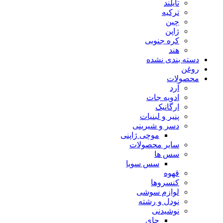
تایلند
ترکیه
چین
ژاپن
کره جنوبی
هند
دسته بندی نشده
روغن
محصولات
آرد
ادویه جات
ارگانیک
پنیر و لبنیات
دسر و شیرینی
موچی ژاپنی
سایر محصولات
سس ها
سس سویا
قهوه
کنسروها
لوازم سوشی
نودل و رشته
نوشیدنی
چای