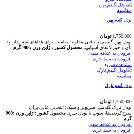
مقایسه
نودل گندم پهن
1,750,000
تومان
نودل پهن گندمی با بافتی مقاوم؛ مناسب برای غذاهای سس‌دار، پد
تای و خوراک‌های آسیایی.
محصول کشور : ژاپن
وزن :908 گرم
افزودن به علاقه مندی
افزودن به سبد خرید
مشاهده سریع
مقایسه
نودل گندم نازک
1,750,000
تومان
نودل نازک گندمی، سریع‌پز و سبک؛ انتخابی عالی برای
سرخ‌کردنی‌ها، سوپ یا نودل سرد.
محصول کشور : ژاپن
وزن :908
گرم
افزودن به علاقه مندی
افزودن به سبد خرید