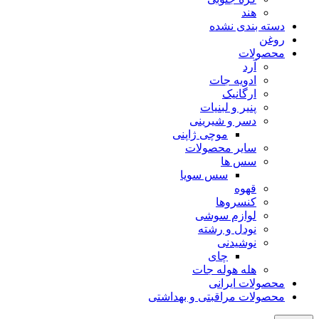
هند
دسته بندی نشده
روغن
محصولات
آرد
ادویه جات
ارگانیک
پنیر و لبنیات
دسر و شیرینی
موچی ژاپنی
سایر محصولات
سس ها
سس سویا
قهوه
کنسروها
لوازم سوشی
نودل و رشته
نوشیدنی
چای
هله هوله جات
محصولات ایرانی
محصولات مراقبتی و بهداشتی