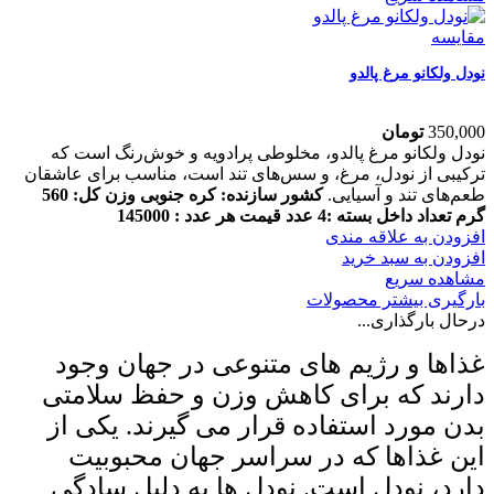
مقایسه
نودل ولکانو مرغ پالدو
350,000
تومان
نودل ولکانو مرغ پالدو، مخلوطی پرادویه و خوش‌رنگ است که
ترکیبی از نودل، مرغ، و سس‌های تند است، مناسب برای عاشقان
طعم‌های تند و آسیایی.
کشور سازنده: کره جنوبی
وزن کل: 560
گرم
تعداد داخل بسته :4 عدد
قیمت هر عدد : 145000
افزودن به علاقه مندی
افزودن به سبد خرید
مشاهده سریع
بارگیری بیشتر محصولات
درحال بارگذاری...
غذاها و رژیم‌ های متنوعی در جهان وجود
دارند که برای کاهش وزن و حفظ سلامتی
بدن مورد استفاده قرار می‌ گیرند. یکی از
این غذاها که در سراسر جهان محبوبیت
دارد، نودل است. نودل ‌ها به دلیل سادگی