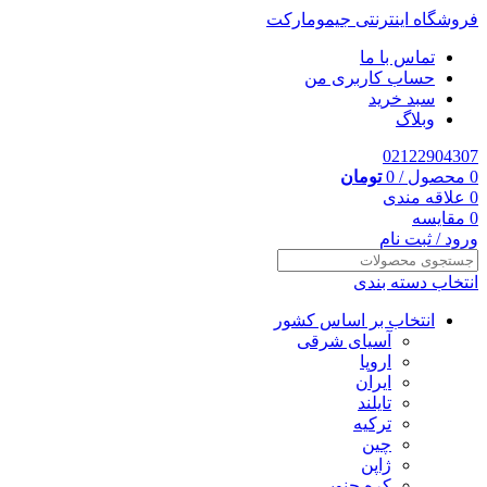
فروشگاه اینترنتی جیمومارکت
تماس با ما
حساب کاربری من
سبد خرید
وبلاگ
02122904307
0
محصول
/
0
تومان
0
علاقه مندی
0
مقایسه
ورود / ثبت نام
انتخاب دسته بندی
انتخاب بر اساس کشور
آسیای شرقی
اروپا
ایران
تایلند
ترکیه
چین
ژاپن
کره جنوبی