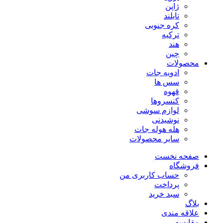
ژاپن
تایلند
کره جنوبی
ترکیه
هند
چین
محصولات
ادویه جات
سس ها
قهوه
کنسروها
لوازم سوشی
نوشیدنی
هله هوله جات
سایر محصولات
صفحه نخست
فروشگاه
حساب کاربری من
پرداخت
سبد خرید
بلاگ
علاقه مندی
مقایسه