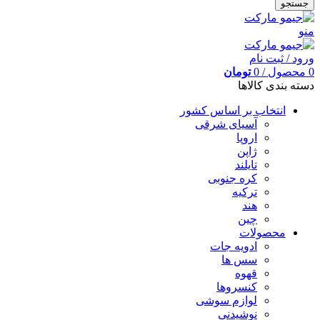
جستجو
منو
ورود / ثبت نام
0
محصول
/
0
تومان
دسته بندی کالاها
انتخاب بر اساس کشور
آسیای شرقی
اروپا
ژاپن
تایلند
کره جنوبی
ترکیه
هند
چین
محصولات
ادویه جات
سس ها
قهوه
کنسروها
لوازم سوشی
نوشیدنی