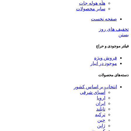
هله هوله جات
سایر محصولات
صفحه نخست
تخفیف های روز
بستن
فیلتر موجودی و حراج
فروش ویژه
موجود در انبار
دسته‌های محصولات
انتخاب بر اساس کشور
آسیای شرقی
اروپا
ایران
تایلند
ترکیه
چین
ژاپن