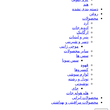
هند
دسته بندی نشده
روغن
محصولات
آرد
ادویه جات
ارگانیک
پنیر و لبنیات
دسر و شیرینی
موچی ژاپنی
سایر محصولات
سس ها
سس سویا
قهوه
کنسروها
لوازم سوشی
نودل و رشته
نوشیدنی
چای
هله هوله جات
محصولات ایرانی
محصولات مراقبتی و بهداشتی