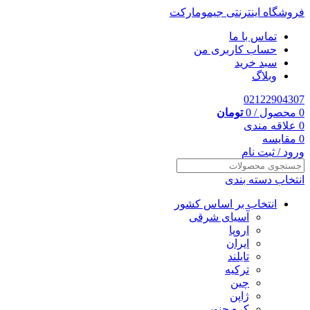
فروشگاه اینترنتی جیمومارکت
تماس با ما
حساب کاربری من
سبد خرید
وبلاگ
02122904307
0
محصول
/
0
تومان
0
علاقه مندی
0
مقایسه
ورود / ثبت نام
انتخاب دسته بندی
انتخاب بر اساس کشور
آسیای شرقی
اروپا
ایران
تایلند
ترکیه
چین
ژاپن
کره جنوبی