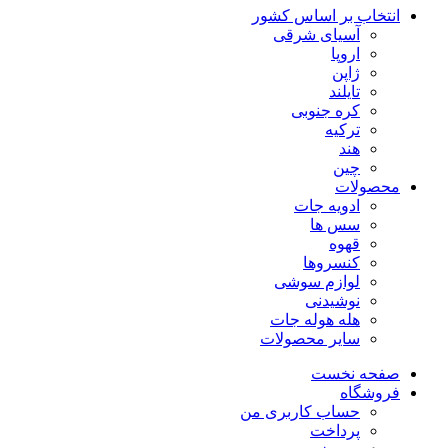
انتخاب بر اساس کشور
آسیای شرقی
اروپا
ژاپن
تایلند
کره جنوبی
ترکیه
هند
چین
محصولات
ادویه جات
سس ها
قهوه
کنسروها
لوازم سوشی
نوشیدنی
هله هوله جات
سایر محصولات
صفحه نخست
فروشگاه
حساب کاربری من
پرداخت