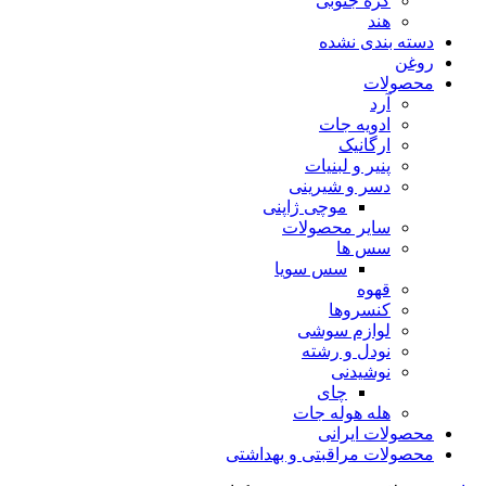
کره جنوبی
هند
دسته بندی نشده
روغن
محصولات
آرد
ادویه جات
ارگانیک
پنیر و لبنیات
دسر و شیرینی
موچی ژاپنی
سایر محصولات
سس ها
سس سویا
قهوه
کنسروها
لوازم سوشی
نودل و رشته
نوشیدنی
چای
هله هوله جات
محصولات ایرانی
محصولات مراقبتی و بهداشتی