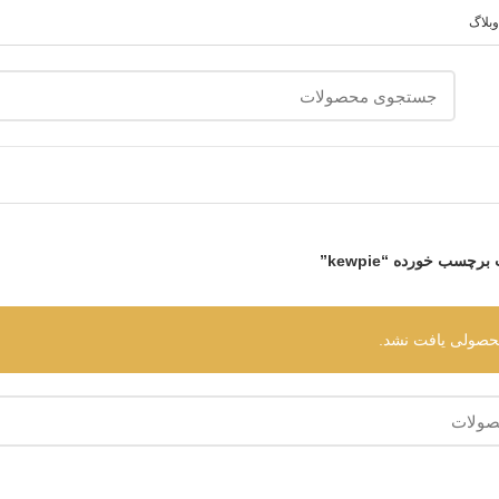
وبلاگ
چسب خورده “kewpie”
حصولی یافت نشد.