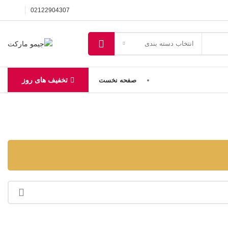
02122904307
انتخاب دسته بندی
تخفیف های روز
صفحه نخست