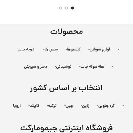
محصولات
لوازم سوشی
کنسروها
سس ها
ادویه جات
هله هوله جات
نوشیدنی
دسر و شیرینی
انتخاب بر اساس کشور
کره جنوبی
ژاپن
چین
ترکیه
تایلند
اروپا
فروشگاه اینترنتی جیمومارکت