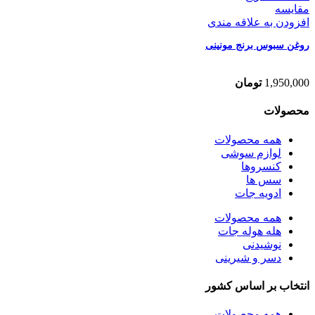
مقایسه
افزودن به علاقه مندی
روغن سبوس برنج مونینی
1,950,000
تومان
محصولات
همه
محصولات
لوازم سوشی
کنسروها
سس ها
ادویه جات
همه
محصولات
هله هوله جات
نوشیدنی
دسر و شیرینی
انتخاب بر اساس کشور
همه
محصولات