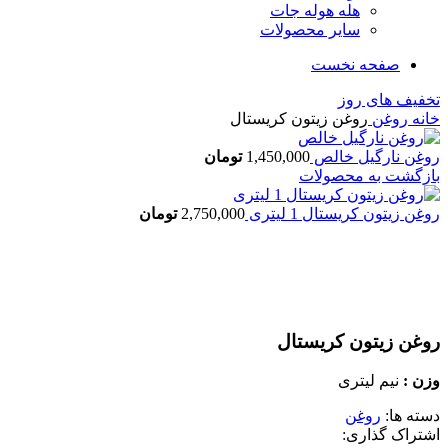
هله هوله جات
سایر محصولات
صفحه نخست
تخفیف های روز
خانه
روغن
روغن زیتون کریستال
روغن نارگیل خالص
1,450,000
تومان
بازگشت به محصولات
روغن زیتون کریستال 1 لیتری
2,750,000
تومان
اتمام موجودی
بزرگنمایی تصویر
روغن زیتون کریستال
وزن :
نیم لیتری
دسته ها:
روغن
اشتراک گذاری: