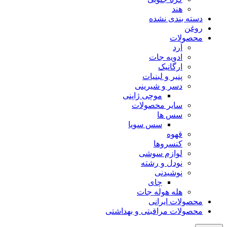
هند
دسته بندی نشده
روغن
محصولات
آرد
ادویه جات
ارگانیک
پنیر و لبنیات
دسر و شیرینی
موچی ژاپنی
سایر محصولات
سس ها
سس سویا
قهوه
کنسروها
لوازم سوشی
نودل و رشته
نوشیدنی
چای
هله هوله جات
محصولات ایرانی
محصولات مراقبتی و بهداشتی