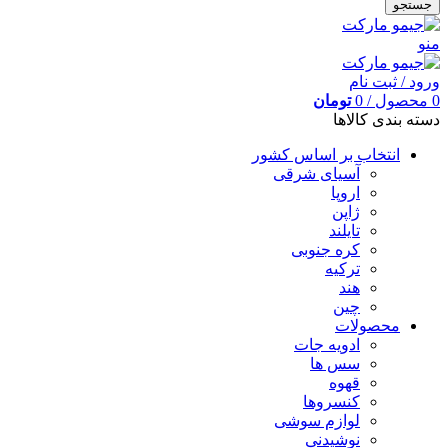
جستجو
منو
ورود / ثبت نام
0
محصول
/
0
تومان
دسته بندی کالاها
انتخاب بر اساس کشور
آسیای شرقی
اروپا
ژاپن
تایلند
کره جنوبی
ترکیه
هند
چین
محصولات
ادویه جات
سس ها
قهوه
کنسروها
لوازم سوشی
نوشیدنی