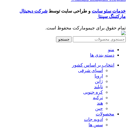
خدمات سئو سایت
و طراحی سایت توسط
شرکت دیجیتال
مارکتینگ سپنتا
تمام حقوق برای جیمومارکت محفوظ است.
جستجو
منو
دسته بندی ها
انتخاب بر اساس کشور
آسیای شرقی
اروپا
ژاپن
تایلند
کره جنوبی
ترکیه
هند
چین
محصولات
ادویه جات
سس ها