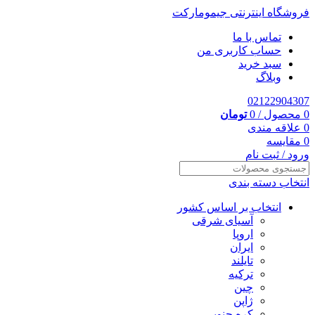
فروشگاه اینترنتی جیمومارکت
تماس با ما
حساب کاربری من
سبد خرید
وبلاگ
02122904307
0
محصول
/
0
تومان
0
علاقه مندی
0
مقایسه
ورود / ثبت نام
انتخاب دسته بندی
انتخاب بر اساس کشور
آسیای شرقی
اروپا
ایران
تایلند
ترکیه
چین
ژاپن
کره جنوبی