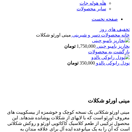
هله هوله جات
سایر محصولات
صفحه نخست
تخفیف های روز
خانه
محصولات
دسر و شیرینی
مینی اورئو شکلات
بخارپز بامبو چینی
1,750,000
تومان
بازگشت به محصولات
نودل رابوکی پالدو
350,000
تومان
اتمام موجودی
بزرگنمایی تصویر
مینی اورئو شکلات
مینی اورئو شکلاتی یک نسخه کوچک و خوشمزه از بیسکوییت های
معروف اورئو است که با لایهای از شکلات پوشانده شدهاند. این
محصول ترکیبی از طعم کلاسیک کاکائویی اورئو و روکش شکلاتی
است که آن را به یک میانوعده ایده آل برای علاقه مندان به