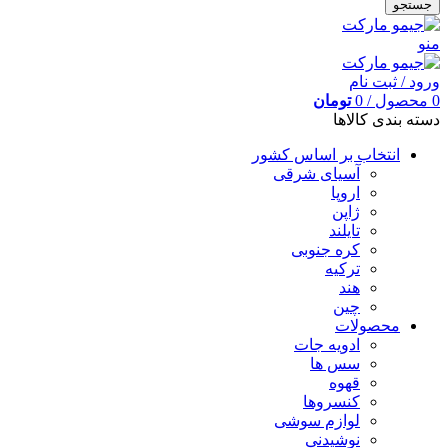
جستجو
منو
ورود / ثبت نام
0
محصول
/
0
تومان
دسته بندی کالاها
انتخاب بر اساس کشور
آسیای شرقی
اروپا
ژاپن
تایلند
کره جنوبی
ترکیه
هند
چین
محصولات
ادویه جات
سس ها
قهوه
کنسروها
لوازم سوشی
نوشیدنی