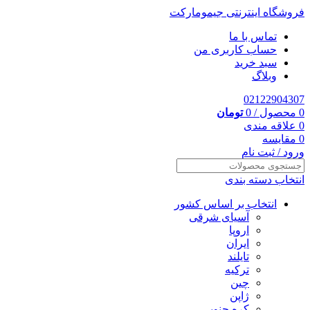
فروشگاه اینترنتی جیمومارکت
تماس با ما
حساب کاربری من
سبد خرید
وبلاگ
02122904307
0
محصول
/
0
تومان
0
علاقه مندی
0
مقایسه
ورود / ثبت نام
انتخاب دسته بندی
انتخاب بر اساس کشور
آسیای شرقی
اروپا
ایران
تایلند
ترکیه
چین
ژاپن
کره جنوبی