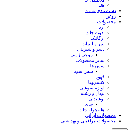
هند
دسته بندی نشده
روغن
محصولات
آرد
ادویه جات
ارگانیک
پنیر و لبنیات
دسر و شیرینی
موچی ژاپنی
سایر محصولات
سس ها
سس سویا
قهوه
کنسروها
لوازم سوشی
نودل و رشته
نوشیدنی
چای
هله هوله جات
محصولات ایرانی
محصولات مراقبتی و بهداشتی