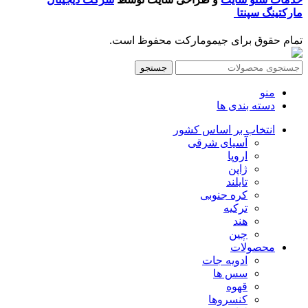
مارکتینگ سپنتا
تمام حقوق برای جیمومارکت محفوظ است.
جستجو
منو
دسته بندی ها
انتخاب بر اساس کشور
آسیای شرقی
اروپا
ژاپن
تایلند
کره جنوبی
ترکیه
هند
چین
محصولات
ادویه جات
سس ها
قهوه
کنسروها