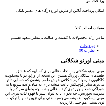
پرداخت امن
امکان پرداخت آنلاین از طریق انواع درگاه های معتبر بانکی
ضمانت اصالت کالا
ما در ارائه محصولات با کیفیت و اصالت بی‌نظیر متعهد هستیم
توضیحات
نظرات (0)
مینی اورئو شکلاتی
مینی اورئو شکلاتی یه انتخاب عالی برای کساییه که عاشق
طعم‌های شکلاتی پررنگ هستن. این نسخه از اورئو، دو تا بیسکویت
کاکائویی داره با کرم شکلاتی خوش‌ طعم بینشون که حسابی دلتو
می‌بره. سایز کوچیکش باعث میشه برای یه میان‌وعده سریع یا یه
خوراکی جمع‌ و جور توی کیف، عالی باشه. چه بخوای سر کار یا
مدرسه بخوریش، چه بخوای با یه لیوان شیر یا قهوه لذت ببری، این
مینی بیسکویت همیشه می‌چسبه. حتی برای تزیین دسر یا ترکیب
توی بستنی هم خیلی کاربردیه!