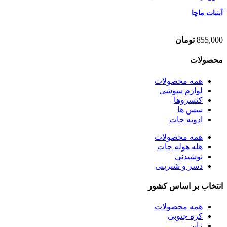
آبنبات ماچا
855,000
تومان
محصولات
همه
محصولات
لوازم سوشی
کنسروها
سس ها
ادویه جات
همه
محصولات
هله هوله جات
نوشیدنی
دسر و شیرینی
انتخاب بر اساس کشور
همه
محصولات
کره جنوبی
ژاپن