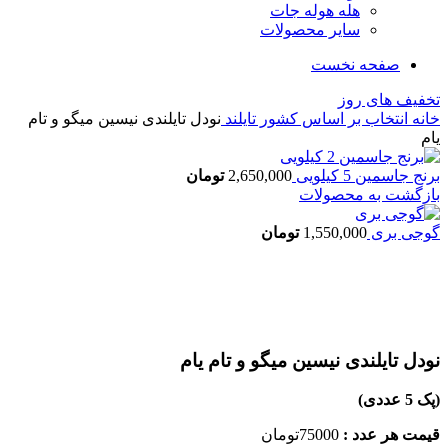
هله هوله جات
سایر محصولات
صفحه نخست
تخفیف های روز
خانه
انتخاب بر اساس کشور
تایلند
نودل تایلندی نیسین میگو و تام
یام
برنج جاسمین 5 کیلویی
2,650,000
تومان
بازگشت به محصولات
گوجی بری
1,550,000
تومان
اتمام موجودی
بزرگنمایی تصویر
نودل تایلندی نیسین میگو و تام یام
(پک 5 عددی)
قیمت هر عدد :
75000تومان