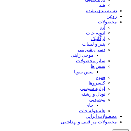
هند
دسته بندی نشده
روغن
محصولات
آرد
ادویه جات
ارگانیک
پنیر و لبنیات
دسر و شیرینی
موچی ژاپنی
سایر محصولات
سس ها
سس سویا
قهوه
کنسروها
لوازم سوشی
نودل و رشته
نوشیدنی
چای
هله هوله جات
محصولات ایرانی
محصولات مراقبتی و بهداشتی