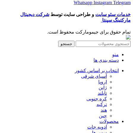
Whatsapp
Instagram
Telegram
خدمات سئو سایت
و طراحی سایت توسط
شرکت دیجیتال
مارکتینگ سپنتا
تمام حقوق برای جیمومارکت محفوظ است.
جستجو
منو
دسته بندی ها
انتخاب بر اساس کشور
آسیای شرقی
اروپا
ژاپن
تایلند
کره جنوبی
ترکیه
هند
چین
محصولات
ادویه جات
سس ها