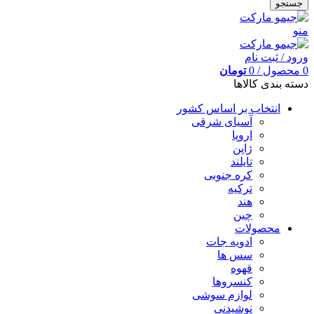
جستجو
منو
ورود / ثبت نام
0
محصول
/
0
تومان
دسته بندی کالاها
انتخاب بر اساس کشور
آسیای شرقی
اروپا
ژاپن
تایلند
کره جنوبی
ترکیه
هند
چین
محصولات
ادویه جات
سس ها
قهوه
کنسروها
لوازم سوشی
نوشیدنی