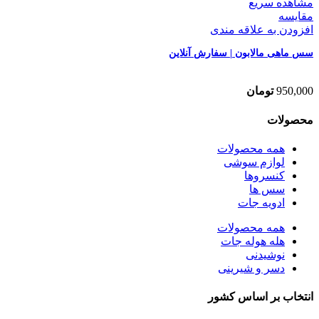
مشاهده سریع
مقایسه
افزودن به علاقه مندی
سس ماهی مالابون | سفارش آنلاین
950,000
تومان
محصولات
همه
محصولات
لوازم سوشی
کنسروها
سس ها
ادویه جات
همه
محصولات
هله هوله جات
نوشیدنی
دسر و شیرینی
انتخاب بر اساس کشور