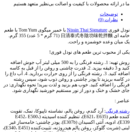
ما در ارائه محصولات با کیفیت و اصالت بی‌نظیر متعهد هستیم
توضیحات
نظرات (0)
نودل فوری
Nissin Thai Signature
با خمیر میگوی Tom Yum با طعم
خامه ای 日清泰式冬陰功味乾拌麵 (71 گرم * 5 عدد) 355 گرم.
یک میان وعده خوشمزه و راحت.
یکی از محبوب ترین طعم های نودل فوری!
روش تهیه: 1. رشته فرنگی را به 500 میلی لیتر آب جوش اضافه
کنید و 3 دقیقه بپزید. 2. قدرت چاشنی و روغن را از قبل به کاسه
اضافه کنید. 3. رشته فرنگی را از روی حرارت بردارید. 4. آب داغ را
در کاسه بریزید تا پودر چاشنی و روغن ذوب شود، سپس رشته
فرنگی را اضافه کنید. خوب هم بزنید و لذت ببرید! نحوه نگهداری: در
جای خشک و خنک و دور از نور مستقیم خورشید نگهداری شود.
عناصر :
رشته فرنگی
: آرد گندم، روغن پالم، نشاسته تاپیوکا، نمک، تقویت
کننده طعم (E621، E635)، تنظیم کننده اسیدیته (E452، E500،
E339)، ادویه، آنتی اکسیدان (E307b). پودر چاشنی: خامه‌ساز غیر
لبنی (شربت گلوکز، روغن پالم هیدروژنه، تثبیت‌کننده (E340، E451)،