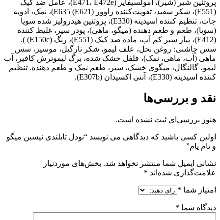
پروتئین شیر (شیر)، امولسیفایر (E471، E472e)، عامل ضد کیک
(E551)، شکر سفید، تقویت‌کننده راوور (E621) E635)، نمک، ادویه
جات، تنظیم کننده اسیدیته (E330)، پروتئین هیدرولیز شده سویا
(سویا)، طعم و طعم دهنده (میگو، ماهی)، پودر سیر، غلیظ کننده
(E412)، پیاز سبز کم آب، ماده ضد کیک (E551)، رنگ (E150c) ).
سس چاشنی: روغن نخل، علف لیمو، شکر نارگیل، موسیر، سس
ماهی (آب، ماهی، نمک)، فلفل خشک شده، برگ لیموترش کافیر، آب
لیمو، گالنگال، میگوی خشک، سیر، طعم نمک و طعم دهنده. تنظیم
کننده اسیدیته (E330)، آنتی اکسیدان (E307b).
نقد و بررسی‌ها
هنوز بررسی‌ای ثبت نشده است.
اولین کسی باشید که دیدگاهی می نویسد “نودل تایلندی نیسین میگو
و تام یام”
نشانی ایمیل شما منتشر نخواهد شد.
بخش‌های موردنیاز
علامت‌گذاری شده‌اند
*
امتیاز شما
*
دیدگاه شما
*