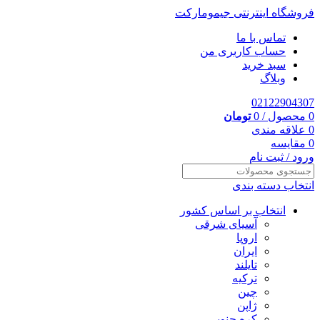
فروشگاه اینترنتی جیمومارکت
تماس با ما
حساب کاربری من
سبد خرید
وبلاگ
02122904307
0
محصول
/
0
تومان
0
علاقه مندی
0
مقایسه
ورود / ثبت نام
انتخاب دسته بندی
انتخاب بر اساس کشور
آسیای شرقی
اروپا
ایران
تایلند
ترکیه
چین
ژاپن
کره جنوبی