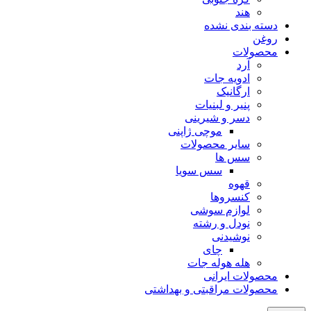
هند
دسته بندی نشده
روغن
محصولات
آرد
ادویه جات
ارگانیک
پنیر و لبنیات
دسر و شیرینی
موچی ژاپنی
سایر محصولات
سس ها
سس سویا
قهوه
کنسروها
لوازم سوشی
نودل و رشته
نوشیدنی
چای
هله هوله جات
محصولات ایرانی
محصولات مراقبتی و بهداشتی