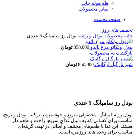
هله هوله جات
سایر محصولات
صفحه نخست
تخفیف های روز
خانه
محصولات
نودل و رشته
نودل رز سامیانگ 5 عددی
نودل ولکانو مرغ پالدو
350,000
تومان
بازگشت به محصولات
شیر نارگیل ارگانیک
850,000
تومان
اتمام موجودی
بزرگنمایی تصویر
نودل رز سامیانگ 5 عددی
نودل رز سامیانگ، محصولی سریع و خوشمزه با ترکیب نودل و برنج،
مناسب برای کسانی که به دنبال غذای سریع، راحت و طعم‌ دار
هستند. این غذا با طعم‌های مختلف و آسانی در تهیه، گزینه‌ای
مناسب برای وعده‌ های روزمره است.