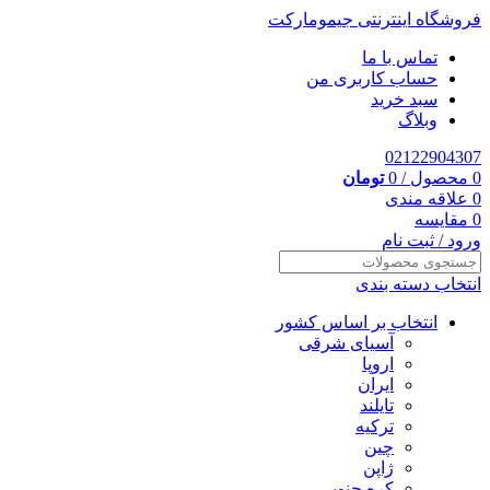
فروشگاه اینترنتی جیمومارکت
تماس با ما
حساب کاربری من
سبد خرید
وبلاگ
02122904307
0
محصول
/
0
تومان
0
علاقه مندی
0
مقایسه
ورود / ثبت نام
انتخاب دسته بندی
انتخاب بر اساس کشور
آسیای شرقی
اروپا
ایران
تایلند
ترکیه
چین
ژاپن
کره جنوبی