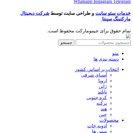
Whatsapp
Instagram
Telegram
خدمات سئو سایت
و طراحی سایت توسط
شرکت دیجیتال
مارکتینگ سپنتا
تمام حقوق برای جیمومارکت محفوظ است.
جستجو
منو
دسته بندی ها
انتخاب بر اساس کشور
آسیای شرقی
اروپا
ژاپن
تایلند
کره جنوبی
ترکیه
هند
چین
محصولات
ادویه جات
سس ها