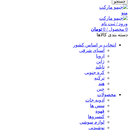
جستجو
منو
ورود / ثبت نام
0
محصول
/
0
تومان
دسته بندی کالاها
انتخاب بر اساس کشور
آسیای شرقی
اروپا
ژاپن
تایلند
کره جنوبی
ترکیه
هند
چین
محصولات
ادویه جات
سس ها
قهوه
کنسروها
لوازم سوشی
نوشیدنی