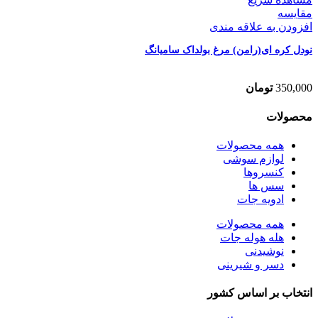
مقایسه
افزودن به علاقه مندی
نودل کره ای(رامن) مرغ بولداک سامیانگ
350,000
تومان
محصولات
همه
محصولات
لوازم سوشی
کنسروها
سس ها
ادویه جات
همه
محصولات
هله هوله جات
نوشیدنی
دسر و شیرینی
انتخاب بر اساس کشور