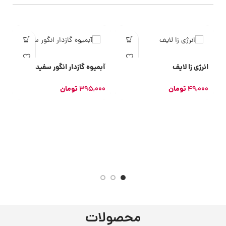
انرژی‌ زا لایف
آبمیوه گازدار انگور سفید
49,000
تومان
395,000
تومان
ک
0
محصولات