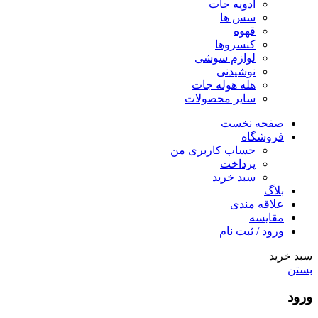
ادویه جات
سس ها
قهوه
کنسروها
لوازم سوشی
نوشیدنی
هله هوله جات
سایر محصولات
صفحه نخست
فروشگاه
حساب کاربری من
پرداخت
سبد خرید
بلاگ
علاقه مندی
مقایسه
ورود / ثبت نام
سبد خرید
بستن
ورود