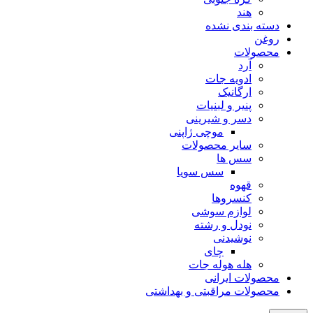
هند
دسته بندی نشده
روغن
محصولات
آرد
ادویه جات
ارگانیک
پنیر و لبنیات
دسر و شیرینی
موچی ژاپنی
سایر محصولات
سس ها
سس سویا
قهوه
کنسروها
لوازم سوشی
نودل و رشته
نوشیدنی
چای
هله هوله جات
محصولات ایرانی
محصولات مراقبتی و بهداشتی