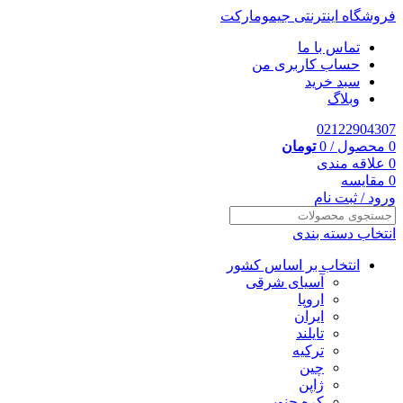
فروشگاه اینترنتی جیمومارکت
تماس با ما
حساب کاربری من
سبد خرید
وبلاگ
02122904307
0
محصول
/
0
تومان
0
علاقه مندی
0
مقایسه
ورود / ثبت نام
انتخاب دسته بندی
انتخاب بر اساس کشور
آسیای شرقی
اروپا
ایران
تایلند
ترکیه
چین
ژاپن
کره جنوبی