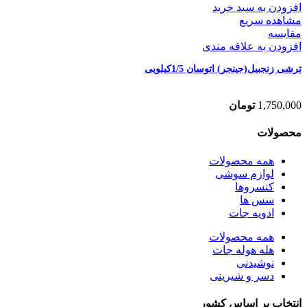
افزودن به سبد خرید
مشاهده سریع
مقایسه
افزودن به علاقه مندی
ترشی زنجبیل(جینجر) اتوسان 1/5کیلویی
1,750,000
تومان
محصولات
همه
محصولات
لوازم سوشی
کنسروها
سس ها
ادویه جات
همه
محصولات
هله هوله جات
نوشیدنی
دسر و شیرینی
انتخاب بر اساس کشور