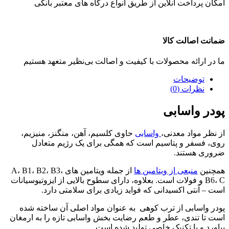
امکان پرداخت آنلاین از طریق انواع درگاه های معتبر بانکی
ضمانت اصالت کالا
ما در ارائه محصولات با کیفیت و اصالت بی‌نظیر متعهد هستیم
توضیحات
نظرات (0)
پودر واسابی
از نظر مواد معدنی،
واسابی
حاوی کلسیم، آهن، منگنز، منیزیم،
روی، فسفر و پتاسیم است که همگی برای یک رژیم متعادل
ضروری هستند.
همچنین
منبعی از ویتامین ها
از جمله ویتامین های A، B1، B2، B3،
B6، C و فولات است. بعلاوه، دارای سطوح بالایی از ایزوتیوسیانات
است – آنتی اکسیدانی که فواید زیادی برای سلامتی دارد.
پودر واسابی از ترب کوهی به عنوان مواد اصلی آن ساخته شده
است تا تندی، عطر و طعم رضایت بخش واسابی تازه را به ارمغان
بیاورد و با تکنیک خاصی تولید شده است.