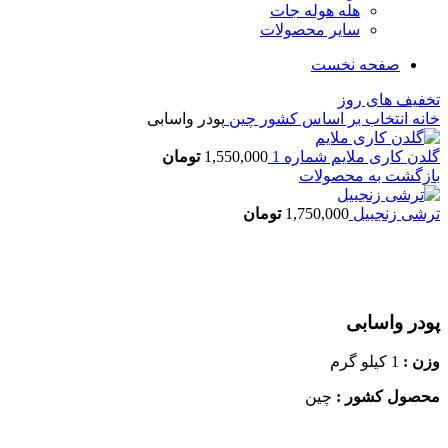
هله هوله جات
سایر محصولات
صفحه نخست
تخفیف های روز
خانه
انتخاب بر اساس کشور
چین
پودر واسابی
گلدن کاری ملایم شماره 1
1,550,000
تومان
بازگشت به محصولات
ترشی زنجبیل
1,750,000
تومان
بزرگنمایی تصویر
پودر واسابی
وزن :
1 کیلو گرم
محصول کشور :
چین