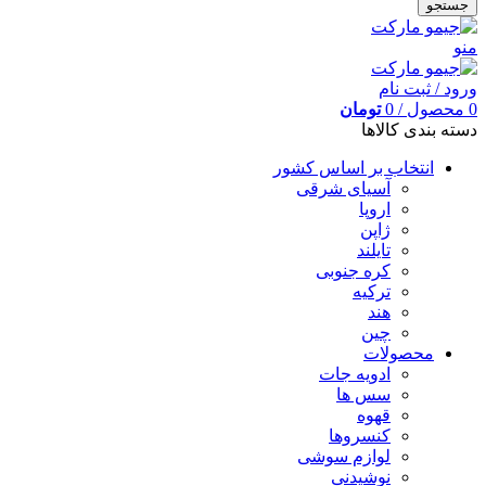
جستجو
منو
ورود / ثبت نام
0
محصول
/
0
تومان
دسته بندی کالاها
انتخاب بر اساس کشور
آسیای شرقی
اروپا
ژاپن
تایلند
کره جنوبی
ترکیه
هند
چین
محصولات
ادویه جات
سس ها
قهوه
کنسروها
لوازم سوشی
نوشیدنی