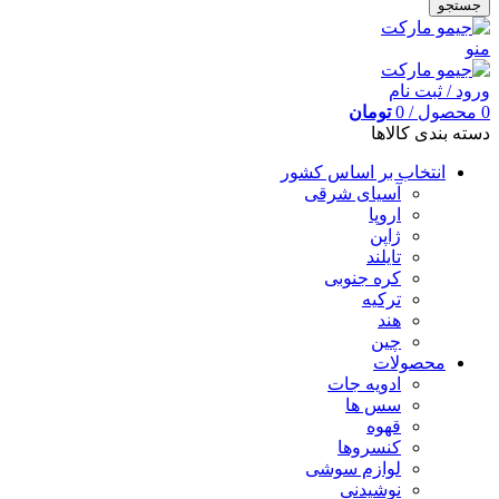
جستجو
منو
ورود / ثبت نام
0
محصول
/
0
تومان
دسته بندی کالاها
انتخاب بر اساس کشور
آسیای شرقی
اروپا
ژاپن
تایلند
کره جنوبی
ترکیه
هند
چین
محصولات
ادویه جات
سس ها
قهوه
کنسروها
لوازم سوشی
نوشیدنی