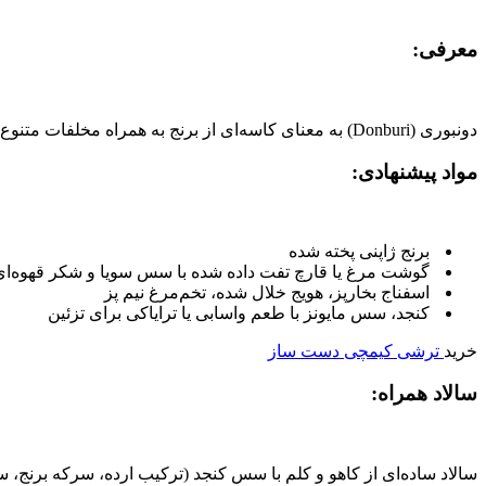
معرفی:
دونبوری (Donburi) به معنای کاسه‌ای از برنج به همراه مخلفات متنوع است. این وعده، سبک، مغذی و مناسب برای هر ذائقه‌ای است.
مواد پیشنهادی:
برنج ژاپنی پخته‌ شده
گوشت مرغ یا قارچ تفت‌ داده شده با سس سویا و شکر قهوه‌ای
اسفناج بخارپز، هویج خلال‌ شده، تخم‌مرغ نیم‌ پز
کنجد، سس مایونز با طعم واسابی یا ترایاکی برای تزئین
خرید
ترشی کیمچی دست ساز
سالاد همراه:
سالاد ساده‌ای از کاهو و کلم با سس کنجد (ترکیب ارده، سرکه برنج