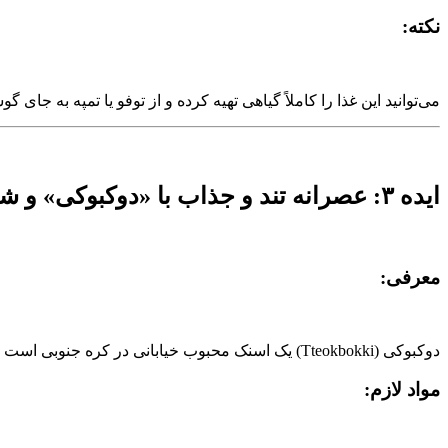
نکته:
می‌توانید این غذا را کاملاً گیاهی تهیه کرده و از توفو یا تمپه به‌ جای گ
ایده ۳: عصرانه تند و جذاب با «دوکبوکی» و شیر موز کره‌ای
معرفی:
دوکبوکی (Tteokbokki) یک اسنک محبوب خیابانی در کره جنوبی است که از کیک‌های برنج، سس تند و سبزیجات تهیه می‌شود. انتخابی مناسب برای یک عصرانه پرانرژی.
مواد لازم: