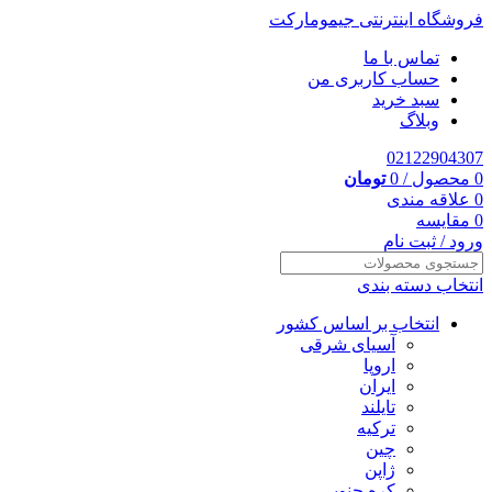
فروشگاه اینترنتی جیمومارکت
تماس با ما
حساب کاربری من
سبد خرید
وبلاگ
02122904307
0
محصول
/
0
تومان
0
علاقه مندی
0
مقایسه
ورود / ثبت نام
انتخاب دسته بندی
انتخاب بر اساس کشور
آسیای شرقی
اروپا
ایران
تایلند
ترکیه
چین
ژاپن
کره جنوبی