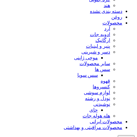
هند
دسته بندی نشده
روغن
محصولات
آرد
ادویه جات
ارگانیک
پنیر و لبنیات
دسر و شیرینی
موچی ژاپنی
سایر محصولات
سس ها
سس سویا
قهوه
کنسروها
لوازم سوشی
نودل و رشته
نوشیدنی
چای
هله هوله جات
محصولات ایرانی
محصولات مراقبتی و بهداشتی