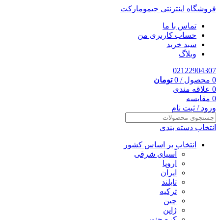
فروشگاه اینترنتی جیمومارکت
تماس با ما
حساب کاربری من
سبد خرید
وبلاگ
02122904307
0
محصول
/
0
تومان
0
علاقه مندی
0
مقایسه
ورود / ثبت نام
انتخاب دسته بندی
انتخاب بر اساس کشور
آسیای شرقی
اروپا
ایران
تایلند
ترکیه
چین
ژاپن
کره جنوبی