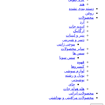
هند
دسته بندی نشده
روغن
محصولات
آرد
ادویه جات
ارگانیک
پنیر و لبنیات
دسر و شیرینی
موچی ژاپنی
سایر محصولات
سس ها
سس سویا
قهوه
کنسروها
لوازم سوشی
نودل و رشته
نوشیدنی
چای
هله هوله جات
محصولات ایرانی
محصولات مراقبتی و بهداشتی