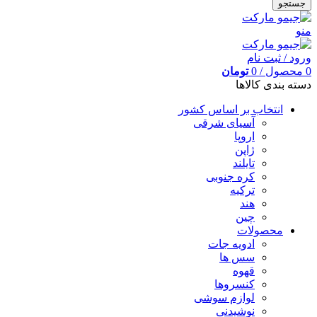
جستجو
منو
ورود / ثبت نام
0
محصول
/
0
تومان
دسته بندی کالاها
انتخاب بر اساس کشور
آسیای شرقی
اروپا
ژاپن
تایلند
کره جنوبی
ترکیه
هند
چین
محصولات
ادویه جات
سس ها
قهوه
کنسروها
لوازم سوشی
نوشیدنی