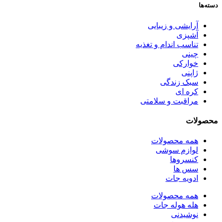
دسته‌ها
آرایشی و زیبایی
آشپزی
تناسب اندام و تغذیه
چینی
خوارکی
ژاپنی
سبک زندگی
کره ای
مراقبت و سلامتی
محصولات
همه
محصولات
لوازم سوشی
کنسروها
سس ها
ادویه جات
همه
محصولات
هله هوله جات
نوشیدنی