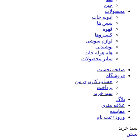
چین
محصولات
ادویه جات
سس ها
قهوه
کنسروها
لوازم سوشی
نوشیدنی
هله هوله جات
سایر محصولات
صفحه نخست
فروشگاه
حساب کاربری من
پرداخت
سبد خرید
بلاگ
علاقه مندی
مقایسه
ورود / ثبت نام
سبد خرید
بستن