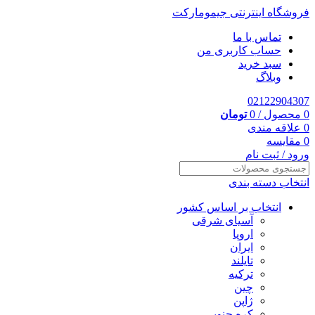
فروشگاه اینترنتی جیمومارکت
تماس با ما
حساب کاربری من
سبد خرید
وبلاگ
02122904307
0
محصول
/
0
تومان
0
علاقه مندی
0
مقایسه
ورود / ثبت نام
انتخاب دسته بندی
انتخاب بر اساس کشور
آسیای شرقی
اروپا
ایران
تایلند
ترکیه
چین
ژاپن
کره جنوبی