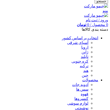
جستجو
منو
ورود / ثبت نام
0
محصول
/
0
تومان
دسته بندی کالاها
انتخاب بر اساس کشور
آسیای شرقی
اروپا
ژاپن
تایلند
کره جنوبی
ترکیه
هند
چین
محصولات
ادویه جات
سس ها
قهوه
کنسروها
لوازم سوشی
نوشیدنی