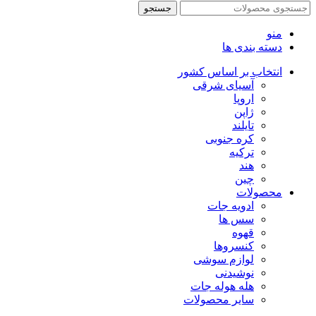
جستجو
منو
دسته بندی ها
انتخاب بر اساس کشور
آسیای شرقی
اروپا
ژاپن
تایلند
کره جنوبی
ترکیه
هند
چین
محصولات
ادویه جات
سس ها
قهوه
کنسروها
لوازم سوشی
نوشیدنی
هله هوله جات
سایر محصولات