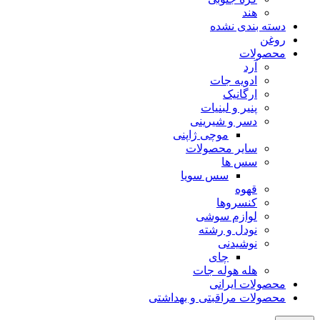
هند
دسته بندی نشده
روغن
محصولات
آرد
ادویه جات
ارگانیک
پنیر و لبنیات
دسر و شیرینی
موچی ژاپنی
سایر محصولات
سس ها
سس سویا
قهوه
کنسروها
لوازم سوشی
نودل و رشته
نوشیدنی
چای
هله هوله جات
محصولات ایرانی
محصولات مراقبتی و بهداشتی