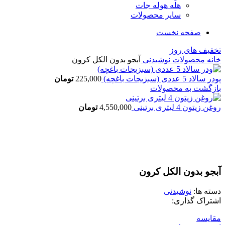
هله هوله جات
سایر محصولات
صفحه نخست
تخفیف های روز
خانه
محصولات
نوشیدنی
آبجو بدون الکل کرون
پودر سالاد 5 عددی (سبزیجات باغچه)
225,000
تومان
بازگشت به محصولات
روغن زیتون 4 لیتری برتینی
4,550,000
تومان
اتمام موجودی
بزرگنمایی تصویر
آبجو بدون الکل کرون
دسته ها:
نوشیدنی
اشتراک گذاری:
مقایسه