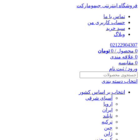
فروشگاه اینترنتی جیمومارکت
تماس با ما
حساب کاربری من
سبد خرید
وبلاگ
02122904307
0
محصول
/
0
تومان
0
علاقه مندی
0
مقایسه
ورود / ثبت نام
انتخاب دسته بندی
انتخاب بر اساس کشور
آسیای شرقی
اروپا
ایران
تایلند
ترکیه
چین
ژاپن
کره جنوبی