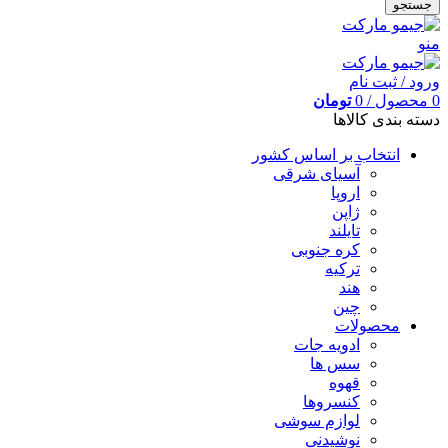
جستجو
منو
ورود / ثبت نام
0
محصول
/
0
تومان
دسته بندی کالاها
انتخاب بر اساس کشور
آسیای شرقی
اروپا
ژاپن
تایلند
کره جنوبی
ترکیه
هند
چین
محصولات
ادویه جات
سس ها
قهوه
کنسروها
لوازم سوشی
نوشیدنی