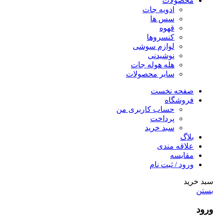
محصولات
ادویه جات
سس ها
قهوه
کنسروها
لوازم سوشی
نوشیدنی
هله هوله جات
سایر محصولات
صفحه نخست
فروشگاه
حساب کاربری من
پرداخت
سبد خرید
بلاگ
علاقه مندی
مقایسه
ورود / ثبت نام
سبد خرید
بستن
ورود