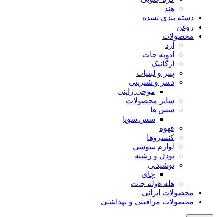
هند
دسته بندی نشده
روغن
محصولات
آرد
ادویه جات
ارگانیک
پنیر و لبنیات
دسر و شیرینی
موچی ژاپنی
سایر محصولات
سس ها
سس سویا
قهوه
کنسروها
لوازم سوشی
نودل و رشته
نوشیدنی
چای
هله هوله جات
محصولات ایرانی
محصولات مراقبتی و بهداشتی