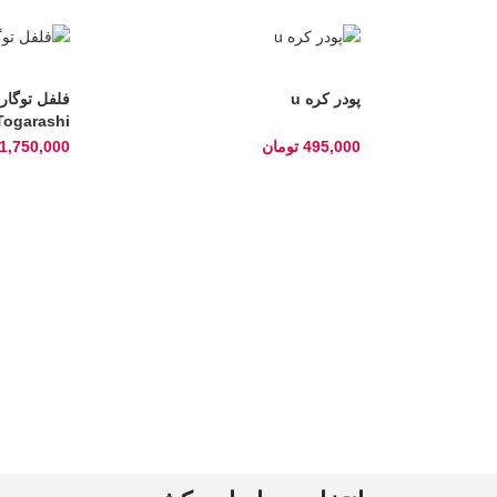
پودر کره u
Togarashi)
495,000
تومان
1,750,000