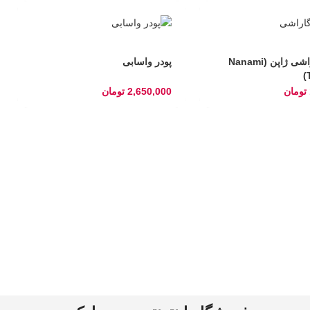
فلفل توگاراشی ژاپن (Nanami
پودر واسابی
تومان
2,650,000
تومان