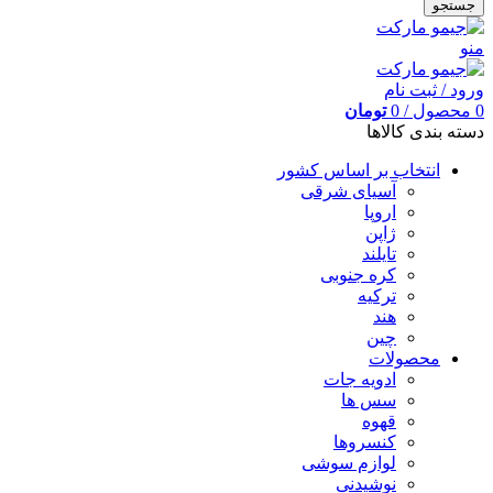
جستجو
منو
ورود / ثبت نام
0
محصول
/
0
تومان
دسته بندی کالاها
انتخاب بر اساس کشور
آسیای شرقی
اروپا
ژاپن
تایلند
کره جنوبی
ترکیه
هند
چین
محصولات
ادویه جات
سس ها
قهوه
کنسروها
لوازم سوشی
نوشیدنی