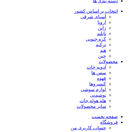
دسته بندی ها
انتخاب بر اساس کشور
آسیای شرقی
اروپا
ژاپن
تایلند
کره جنوبی
ترکیه
هند
چین
محصولات
ادویه جات
سس ها
قهوه
کنسروها
لوازم سوشی
نوشیدنی
هله هوله جات
سایر محصولات
صفحه نخست
فروشگاه
حساب کاربری من