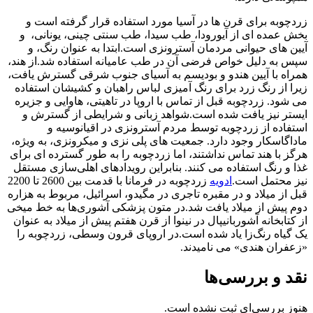
زردچوبه برای قرن ها در آسیا مورد استفاده قرار گرفته است و
بخش عمده ای از آیورودا، طب سیدا، طب سنتی چینی، یونانی، و
آیین های حیوانی مردمان آسترونزی است.ابتدا به عنوان رنگ، و
سپس به دلیل خواص فرضی آن در طب عامیانه استفاده شد.از هند،
همراه با آیین هندو و بودیسم به آسیای جنوب شرقی گسترش یافت،
زیرا از رنگ زرد برای رنگ آمیزی لباس راهبان و کشیشان استفاده
می شود. زردچوبه قبل از تماس با اروپا در تاهیتی، هاوایی و جزیره
ایستر نیز یافت شده است.شواهد زبانی و شرایطی از گسترش و
استفاده از زردچوبه توسط مردم آسترونزی در اقیانوسیه و
ماداگاسکار وجود دارد. جمعیت های پلی نزی و میکرونزی، به ویژه،
هرگز با هند تماس نداشتند، اما زردچوبه را به طور گسترده ای برای
غذا و رنگ استفاده می کنند. بنابراین رویدادهای اهلی‌سازی مستقل
نیز محتمل است.
ادویه
زردچوبه در فرمانا با قدمت بین 2600 تا 2200
قبل از میلاد و در مقبره تاجری در مگیدو، اسرائیل، مربوط به هزاره
دوم پیش از میلاد یافت شد.در متون پزشکی آشوری‌ها به خط میخی
از کتابخانه آشوربانیپال در نینوا از قرن هفتم پیش از میلاد به عنوان
یک گیاه رنگ‌زا یاد شده است.در اروپای قرون وسطی، زردچوبه را
«زعفران هندی» می نامیدند.
نقد و بررسی‌ها
هنوز بررسی‌ای ثبت نشده است.