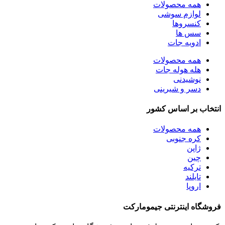
همه
محصولات
لوازم سوشی
کنسروها
سس ها
ادویه جات
همه
محصولات
هله هوله جات
نوشیدنی
دسر و شیرینی
انتخاب بر اساس کشور
همه
محصولات
کره جنوبی
ژاپن
چین
ترکیه
تایلند
اروپا
فروشگاه اینترنتی جیمومارکت