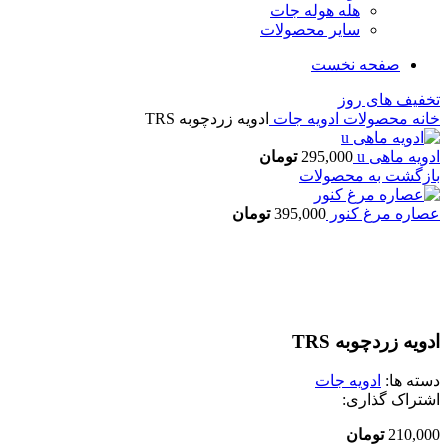
هله هوله جات
سایر محصولات
صفحه نخست
تخفیف های روز
خانه
محصولات
ادویه جات
ادویه زردچوبه TRS
ادویه ماهی u
295,000
تومان
بازگشت به محصولات
عصاره مرغ کنور
395,000
تومان
اتمام موجودی
بزرگنمایی تصویر
ادویه زردچوبه TRS
دسته ها:
ادویه جات
اشتراک گذاری:
210,000
تومان