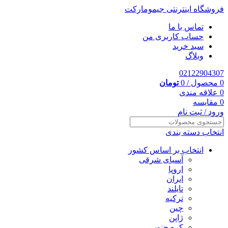
فروشگاه اینترنتی جیمومارکت
تماس با ما
حساب کاربری من
سبد خرید
وبلاگ
02122904307
0
محصول
/
0
تومان
0
علاقه مندی
0
مقایسه
ورود / ثبت نام
انتخاب دسته بندی
انتخاب بر اساس کشور
آسیای شرقی
اروپا
ایران
تایلند
ترکیه
چین
ژاپن
کره جنوبی