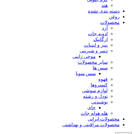
هند
دسته بندی نشده
روغن
محصولات
آرد
ادویه جات
ارگانیک
پنیر و لبنیات
دسر و شیرینی
موچی ژاپنی
سایر محصولات
سس ها
سس سویا
قهوه
کنسروها
لوازم سوشی
نودل و رشته
نوشیدنی
چای
هله هوله جات
محصولات ایرانی
محصولات مراقبتی و بهداشتی