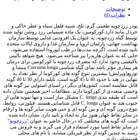
توضیحات
نظرات (0)
پودر زردچوبه طعمی گرم، تلخ، شبیه فلفل سیاه و عطر خاکی و
خردل مانند دارد.کورکومین، یک ماده شیمیایی زرد روشن تولید شده
توسط گیاه زردچوبه، به عنوان یک افزودنی غذایی توسط سازمان
بهداشت جهانی، پارلمان اروپا و سازمان غذا و داروی ایالات متحده
تایید شده است. اگرچه مدت‌ها در طب آیورودا استفاده می‌شود،
جایی که به عنوان هاریدرا نیز شناخته می‌شود، هیچ شواهد بالینی
باکیفیتی وجود ندارد که مصرف زردچوبه یا کورکومین برای درمان
هر بیماری مؤثر باشد.نمای گیاه شناسی Curcuma longa منشا و
توزیع[ویرایش] بیشترین تنوع گونه های کورکوما از نظر تعداد به
تنهایی در هند با حدود 40 تا 45 گونه است. تایلند دارای 30 تا 40 گونه
قابل مقایسه است. کشورهای دیگر در آسیای استوایی نیز گونه های
وحشی متعددی از کورکوما دارند. مطالعات اخیر همچنین نشان داده
است که طبقه بندی C. longa مشکل ساز است و تنها نمونه هایی از
جنوب هند به عنوان C. longa قابل شناسایی هستند. فیلوژنی، روابط،
تنوع درون گونه ای و بین گونه ای و حتی هویت سایر گونه ها و ارقام
در سایر نقاط جهان هنوز نیاز به ایجاد و تایید دارد. نشان داده شده
است که گونه های مختلفی که در حال حاضر به عنوان
“زردچوبه
”
در سایر نقاط آسیا مورد استفاده قرار می گیرند و به فروش می
رسند به چندین گونه از نظر فیزیکی مشابه، با نام های محلی
همپوشانی دارند.