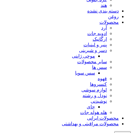
هند
دسته بندی نشده
روغن
محصولات
آرد
ادویه جات
ارگانیک
پنیر و لبنیات
دسر و شیرینی
موچی ژاپنی
سایر محصولات
سس ها
سس سویا
قهوه
کنسروها
لوازم سوشی
نودل و رشته
نوشیدنی
چای
هله هوله جات
محصولات ایرانی
محصولات مراقبتی و بهداشتی