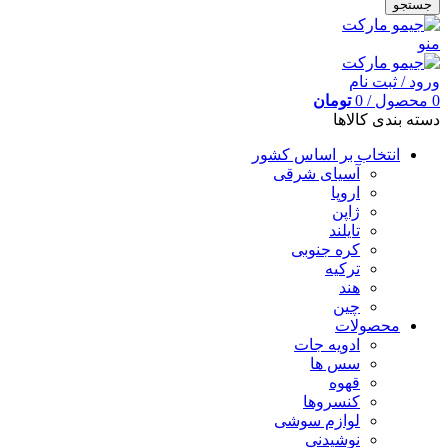
جستجو
منو
ورود / ثبت نام
0
محصول
/
0
تومان
دسته بندی کالاها
انتخاب بر اساس کشور
آسیای شرقی
اروپا
ژاپن
تایلند
کره جنوبی
ترکیه
هند
چین
محصولات
ادویه جات
سس ها
قهوه
کنسروها
لوازم سوشی
نوشیدنی