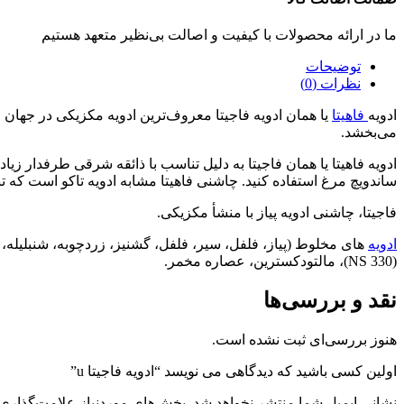
ما در ارائه محصولات با کیفیت و اصالت بی‌نظیر متعهد هستیم
توضیحات
نظرات (0)
ادویه
فاهیتا
یا همان ادویه فاجیتا معروف‌ترین ادویه مکزیکی در جهان
می‌بخشد.
ادویه فاهیتا یا همان فاجیتا به دلیل تناسب با ذائقه شرقی طرفدار زیا
ساندویچ مرغ استفاده کنید. چاشنی فاهیتا مشابه ادویه تاکو است که تنها 
فاجیتا، چاشنی ادویه پیاز با منشأ مکزیکی.
ادویه
های مخلوط (پیاز، فلفل، سیر، فلفل، گشنیز، زردچوبه، شنبلیله،
(NS 330)، مالتودکسترین، عصاره مخمر.
نقد و بررسی‌ها
هنوز بررسی‌ای ثبت نشده است.
اولین کسی باشید که دیدگاهی می نویسد “ادویه فاجیتا u”
نشانی ایمیل شما منتشر نخواهد شد.
بخش‌های موردنیاز علامت‌گذاری 