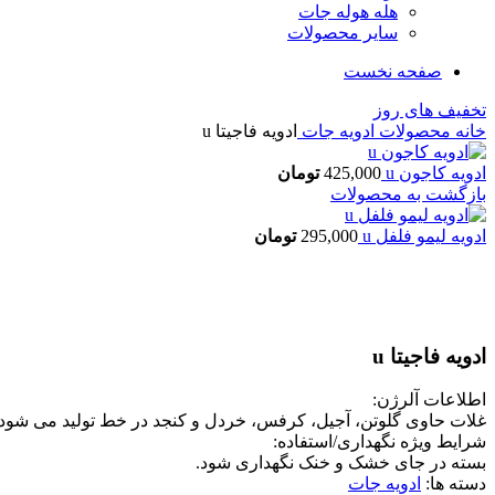
هله هوله جات
سایر محصولات
صفحه نخست
تخفیف های روز
خانه
محصولات
ادویه جات
ادویه فاجیتا u
ادویه کاجون u
425,000
تومان
بازگشت به محصولات
ادویه لیمو فلفل u
295,000
تومان
بزرگنمایی تصویر
ادویه فاجیتا u
اطلاعات آلرژن:
غلات حاوی گلوتن، آجیل، کرفس، خردل و کنجد در خط تولید می شود.
شرایط ویژه نگهداری/استفاده:
بسته در جای خشک و خنک نگهداری شود.
دسته ها:
ادویه جات