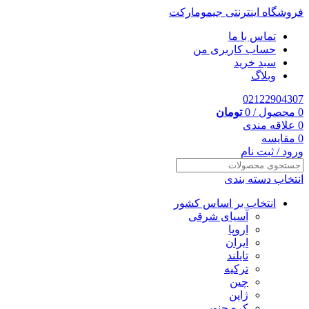
فروشگاه اینترنتی جیمومارکت
تماس با ما
حساب کاربری من
سبد خرید
وبلاگ
02122904307
0
محصول
/
0
تومان
0
علاقه مندی
0
مقایسه
ورود / ثبت نام
انتخاب دسته بندی
انتخاب بر اساس کشور
آسیای شرقی
اروپا
ایران
تایلند
ترکیه
چین
ژاپن
کره جنوبی