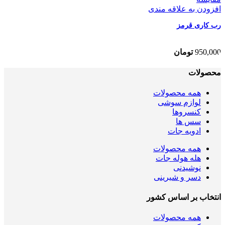
افزودن به علاقه مندی
رب کاری قرمز
950,000
تومان
محصولات
همه
محصولات
لوازم سوشی
کنسروها
سس ها
ادویه جات
همه
محصولات
هله هوله جات
نوشیدنی
دسر و شیرینی
انتخاب بر اساس کشور
همه
محصولات