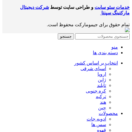
خدمات سئو سایت
و طراحی سایت توسط
شرکت دیجیتال
مارکتینگ سپنتا
تمام حقوق برای جیمومارکت محفوظ است.
جستجو
منو
دسته بندی ها
انتخاب بر اساس کشور
آسیای شرقی
اروپا
ژاپن
تایلند
کره جنوبی
ترکیه
هند
چین
محصولات
ادویه جات
سس ها
قهوه