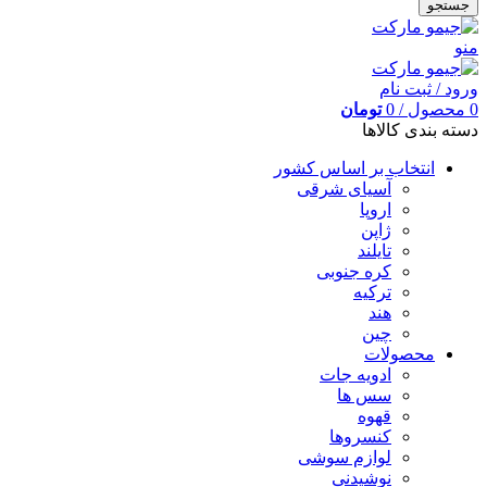
جستجو
منو
ورود / ثبت نام
0
محصول
/
0
تومان
دسته بندی کالاها
انتخاب بر اساس کشور
آسیای شرقی
اروپا
ژاپن
تایلند
کره جنوبی
ترکیه
هند
چین
محصولات
ادویه جات
سس ها
قهوه
کنسروها
لوازم سوشی
نوشیدنی