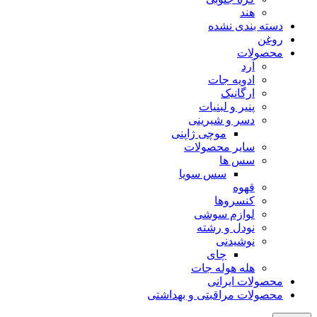
هند
دسته بندی نشده
روغن
محصولات
آرد
ادویه جات
ارگانیک
پنیر و لبنیات
دسر و شیرینی
موچی ژاپنی
سایر محصولات
سس ها
سس سویا
قهوه
کنسروها
لوازم سوشی
نودل و رشته
نوشیدنی
چای
هله هوله جات
محصولات ایرانی
محصولات مراقبتی و بهداشتی