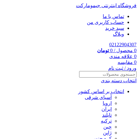
فروشگاه اینترنتی جیمومارکت
تماس با ما
حساب کاربری من
سبد خرید
وبلاگ
02122904307
0
محصول
/
0
تومان
0
علاقه مندی
0
مقایسه
ورود / ثبت نام
انتخاب دسته بندی
انتخاب بر اساس کشور
آسیای شرقی
اروپا
ایران
تایلند
ترکیه
چین
ژاپن
کره جنوبی