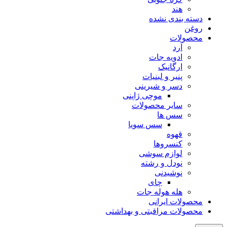
هند
دسته بندی نشده
روغن
محصولات
آرد
ادویه جات
ارگانیک
پنیر و لبنیات
دسر و شیرینی
موچی ژاپنی
سایر محصولات
سس ها
سس سویا
قهوه
کنسروها
لوازم سوشی
نودل و رشته
نوشیدنی
چای
هله هوله جات
محصولات ایرانی
محصولات مراقبتی و بهداشتی