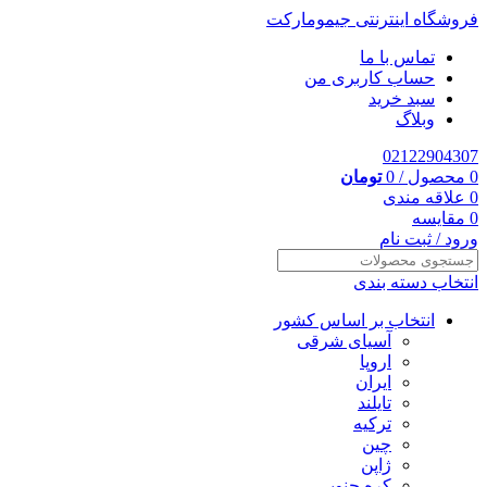
فروشگاه اینترنتی جیمومارکت
تماس با ما
حساب کاربری من
سبد خرید
وبلاگ
02122904307
0
محصول
/
0
تومان
0
علاقه مندی
0
مقایسه
ورود / ثبت نام
انتخاب دسته بندی
انتخاب بر اساس کشور
آسیای شرقی
اروپا
ایران
تایلند
ترکیه
چین
ژاپن
کره جنوبی