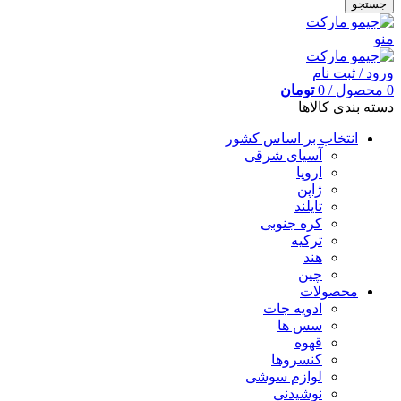
جستجو
منو
ورود / ثبت نام
0
محصول
/
0
تومان
دسته بندی کالاها
انتخاب بر اساس کشور
آسیای شرقی
اروپا
ژاپن
تایلند
کره جنوبی
ترکیه
هند
چین
محصولات
ادویه جات
سس ها
قهوه
کنسروها
لوازم سوشی
نوشیدنی