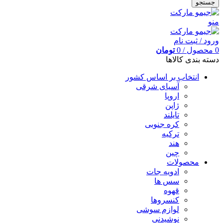
جستجو
منو
ورود / ثبت نام
0
محصول
/
0
تومان
دسته بندی کالاها
انتخاب بر اساس کشور
آسیای شرقی
اروپا
ژاپن
تایلند
کره جنوبی
ترکیه
هند
چین
محصولات
ادویه جات
سس ها
قهوه
کنسروها
لوازم سوشی
نوشیدنی