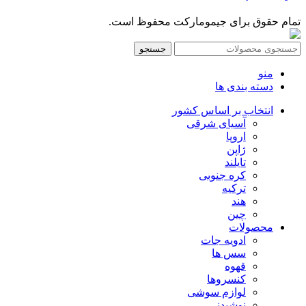
تمام حقوق برای جیمومارکت محفوظ است.
جستجو
منو
دسته بندی ها
انتخاب بر اساس کشور
آسیای شرقی
اروپا
ژاپن
تایلند
کره جنوبی
ترکیه
هند
چین
محصولات
ادویه جات
سس ها
قهوه
کنسروها
لوازم سوشی
نوشیدنی