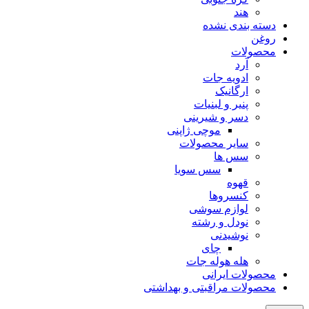
هند
دسته بندی نشده
روغن
محصولات
آرد
ادویه جات
ارگانیک
پنیر و لبنیات
دسر و شیرینی
موچی ژاپنی
سایر محصولات
سس ها
سس سویا
قهوه
کنسروها
لوازم سوشی
نودل و رشته
نوشیدنی
چای
هله هوله جات
محصولات ایرانی
محصولات مراقبتی و بهداشتی