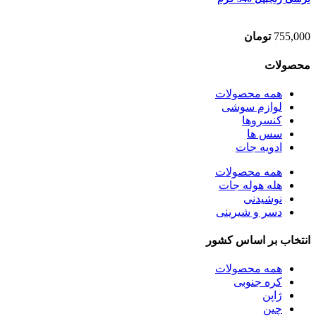
755,000
تومان
محصولات
همه
محصولات
لوازم سوشی
کنسروها
سس ها
ادویه جات
همه
محصولات
هله هوله جات
نوشیدنی
دسر و شیرینی
انتخاب بر اساس کشور
همه
محصولات
کره جنوبی
ژاپن
چین