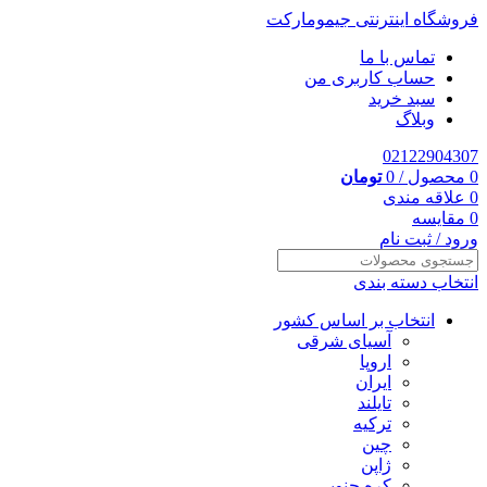
فروشگاه اینترنتی جیمومارکت
تماس با ما
حساب کاربری من
سبد خرید
وبلاگ
02122904307
0
محصول
/
0
تومان
0
علاقه مندی
0
مقایسه
ورود / ثبت نام
انتخاب دسته بندی
انتخاب بر اساس کشور
آسیای شرقی
اروپا
ایران
تایلند
ترکیه
چین
ژاپن
کره جنوبی