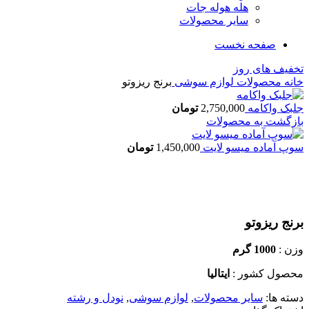
هله هوله جات
سایر محصولات
صفحه نخست
تخفیف های روز
خانه
محصولات
لوازم سوشی
برنج ریزوتو
جلبک واکامه
2,750,000
تومان
بازگشت به محصولات
سوپ آماده میسو لایت
1,450,000
تومان
بزرگنمایی تصویر
برنج ریزوتو
وزن :
1000 گرم
محصول کشور :
ایتالیا
دسته ها:
سایر محصولات
,
لوازم سوشی
,
نودل و رشته