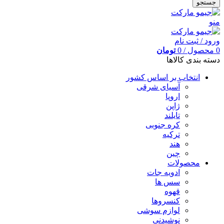
جستجو
منو
ورود / ثبت نام
0
محصول
/
0
تومان
دسته بندی کالاها
انتخاب بر اساس کشور
آسیای شرقی
اروپا
ژاپن
تایلند
کره جنوبی
ترکیه
هند
چین
محصولات
ادویه جات
سس ها
قهوه
کنسروها
لوازم سوشی
نوشیدنی