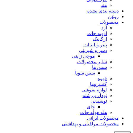
هند
دسته بندی نشده
روغن
محصولات
آرد
ادویه جات
ارگانیک
پنیر و لبنیات
دسر و شیرینی
موچی ژاپنی
سایر محصولات
سس ها
سس سویا
قهوه
کنسروها
لوازم سوشی
نودل و رشته
نوشیدنی
چای
هله هوله جات
محصولات ایرانی
محصولات مراقبتی و بهداشتی