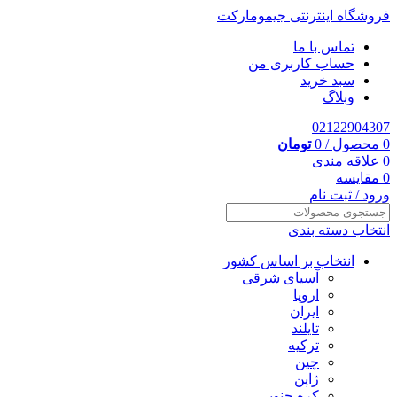
فروشگاه اینترنتی جیمومارکت
تماس با ما
حساب کاربری من
سبد خرید
وبلاگ
02122904307
0
محصول
/
0
تومان
0
علاقه مندی
0
مقایسه
ورود / ثبت نام
انتخاب دسته بندی
انتخاب بر اساس کشور
آسیای شرقی
اروپا
ایران
تایلند
ترکیه
چین
ژاپن
کره جنوبی