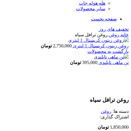
هله هوله جات
سایر محصولات
صفحه نخست
تخفیف های روز
خانه
روغن
روغن ترافل سیاه
روغن زیتون کریستال 1 لیتری
2,750,000
تومان
بازگشت به محصولات
تن ماهی تایلندی
395,000
تومان
اتمام موجودی
بزرگنمایی تصویر
روغن ترافل سیاه
دسته ها:
روغن
اشتراک گذاری:
1,850,000
تومان