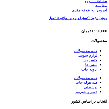
مشاهده سریع
مقایسه
افزودن به علاقه مندی
روغن زیتون اکسترا ویرجین میلانو 750میل
1,950,000
تومان
محصولات
همه
محصولات
لوازم سوشی
کنسروها
سس ها
ادویه جات
همه
محصولات
هله هوله جات
نوشیدنی
دسر و شیرینی
انتخاب بر اساس کشور