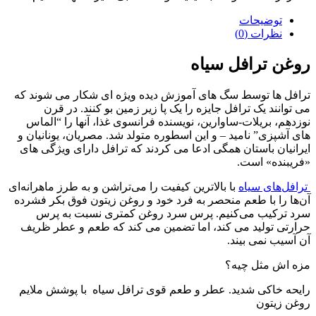
توضیحات
نظرات (0)
روغن ترافل سیاه
ترافل ها توسط سگ های آموزش دیده ویژه ای شکار می شوند که
می توانند یک ترافل جایزه را یک پا زیر زمین بو کنند. در قرن
نوزدهم، بریلات-ساوارین، نویسنده فرانسوی غذا، آنها را “الماس
های آشپزی” نامید – و این اسطوره متولد شد. مصریان، یونانیان و
ایرانیان باستان همگی ادعا می کردند که ترافل دارای ویژگی های
«فریبنده» است.
ترافل‌های سیاه
با بالاترین کیفیت را می‌تراشن و به طرز ماهرانه‌ای
آن‌ها را با طعم منحصر به فرد خود و روغن زیتون فوق بکر فشرده
سرد ترکیب می‌کنیم. پرس سرد روغن کمتری نسبت به پرس
حرارتی تولید می کند، اما تضمین می کند که طعم و عطر ظریف
آن آسیب نمی بیند.
مزه اش مثل چیه؟
رای
حه خاکی شدید. عطر و طعم قوی ترافل سیاه با پوشش ملایم
روغن زیتون