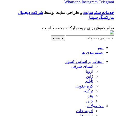
Whatsapp
Instagram
Telegram
خدمات سئو سایت
و طراحی سایت توسط
شرکت دیجیتال
مارکتینگ سپنتا
تمام حقوق برای جیمومارکت محفوظ است.
جستجو
منو
دسته بندی ها
انتخاب بر اساس کشور
آسیای شرقی
اروپا
ژاپن
تایلند
کره جنوبی
ترکیه
هند
چین
محصولات
ادویه جات
سس ها