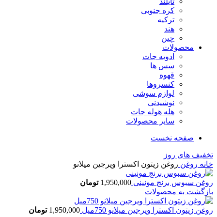
تایلند
کره جنوبی
ترکیه
هند
چین
محصولات
ادویه جات
سس ها
قهوه
کنسروها
لوازم سوشی
نوشیدنی
هله هوله جات
سایر محصولات
صفحه نخست
تخفیف های روز
خانه
روغن
روغن زیتون اکسترا ویرجین میلانو
روغن سبوس برنج مونینی
1,950,000
تومان
بازگشت به محصولات
روغن زیتون اکسترا ویرجین میلانو 750میل
1,950,000
تومان