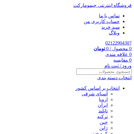
فروشگاه اینترنتی جیمومارکت
تماس با ما
حساب کاربری من
سبد خرید
وبلاگ
02122904307
0
محصول
/
0
تومان
0
علاقه مندی
0
مقایسه
ورود / ثبت نام
انتخاب دسته بندی
انتخاب بر اساس کشور
آسیای شرقی
اروپا
ایران
تایلند
ترکیه
چین
ژاپن
کره جنوبی