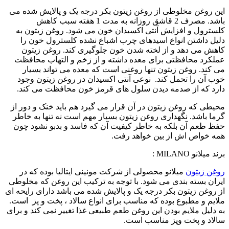
این روغن مخلوطی از روغن زیتون بکر درجه یک و پالایش شده می
باشد. مصرف 2 قاشق روزانه به مدت 1 هفته سبب کاهش
کلسترول و افزایش آنتی اکسیدان خون می شود. روغن زیتون به
دلیل داشتن انواع اسیدهای چرب اشباع نشده کلسترول خون را
کاهش می دهد و از لخته شدن خون جلوگیری کند. روغن زیتون
عملکرد محافظتی برای معده داشته و از زخم و التهاب محافظت
می کند. روغن زیتون تنها روغنی است که معده می تواند بسیار
خوب آن را تحمل کند. نوعی آنتی اکسیدان در روغن زیتون وجود
دارد که از صدمه دیدن سلول های قرمز خون محافظت می کند.
محیطی که روغن زیتون در آن قرار می گیرد هم باید خنک و دور از
گرما باشد. نگهداری روغن زیتون بسیار مهم است نه تنها به خاطر
حفظ طعم آن بلکه به خاطر کیفیت آن که فاسد و بدبو نشود چون
همه خواص اش از بین خواهد رفت.
برند میلانو MILANO :
روغن زیتون
میلانو محصولی از شرکت مونینی ایتالیا بوده که در
ایران بسته بندی می شود. با توجه به ترکیب این روغن که مخلوطی
از روغن زیتون بکر درجه یک و پالایش شده می باشد دارای رایحه ای
ملایم و مطبوع بوده که مناسب برای انواع سالاد ، پخت و پز است.
به دلیل ملایم بودن این روغن طعم طبیعی غذا تغییر نمی کند و برای
سالاد و پخت وپز مناسب است.