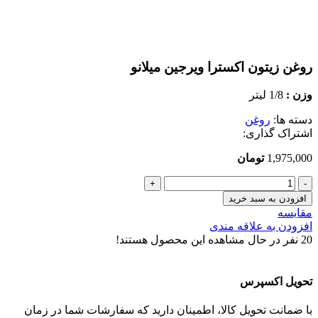
بزرگنمایی تصویر
روغن زیتون اکسترا ویرجین میلانو
وزن :
1/8 لیتر
دسته ها:
روغن
اشتراک گذاری:
1,975,000
تومان
روغن
زیتون
افزودن به سبد خرید
اکسترا
مقایسه
ویرجین
افزودن به علاقه مندی
میلانو
20
نفر در حال مشاهده این محصول هستند!
عدد
تحویل اکسپرس
با ضمانت تحویل کالا، اطمینان دارید که سفارشات شما در زمان