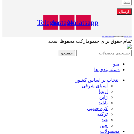
ارسال
Telegram
Instagram
Whatsapp
خدمات سئو سایت
و طراحی سایت توسط
شرکت دیجیتال مارکتینگ سپنتا
تمام حقوق برای جیمومارکت محفوظ است.
جستجو
منو
دسته بندی ها
انتخاب بر اساس کشور
آسیای شرقی
اروپا
ژاپن
تایلند
کره جنوبی
ترکیه
هند
چین
محصولات