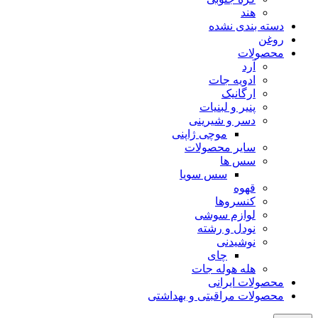
هند
دسته بندی نشده
روغن
محصولات
آرد
ادویه جات
ارگانیک
پنیر و لبنیات
دسر و شیرینی
موچی ژاپنی
سایر محصولات
سس ها
سس سویا
قهوه
کنسروها
لوازم سوشی
نودل و رشته
نوشیدنی
چای
هله هوله جات
محصولات ایرانی
محصولات مراقبتی و بهداشتی