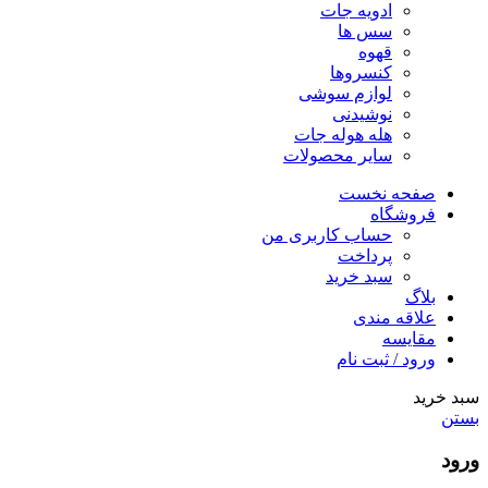
ادویه جات
سس ها
قهوه
کنسروها
لوازم سوشی
نوشیدنی
هله هوله جات
سایر محصولات
صفحه نخست
فروشگاه
حساب کاربری من
پرداخت
سبد خرید
بلاگ
علاقه مندی
مقایسه
ورود / ثبت نام
سبد خرید
بستن
ورود