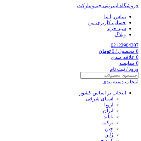
فروشگاه اینترنتی جیمومارکت
تماس با ما
حساب کاربری من
سبد خرید
وبلاگ
02122904307
0
محصول
/
0
تومان
0
علاقه مندی
0
مقایسه
ورود / ثبت نام
انتخاب دسته بندی
انتخاب بر اساس کشور
آسیای شرقی
اروپا
ایران
تایلند
ترکیه
چین
ژاپن
کره جنوبی