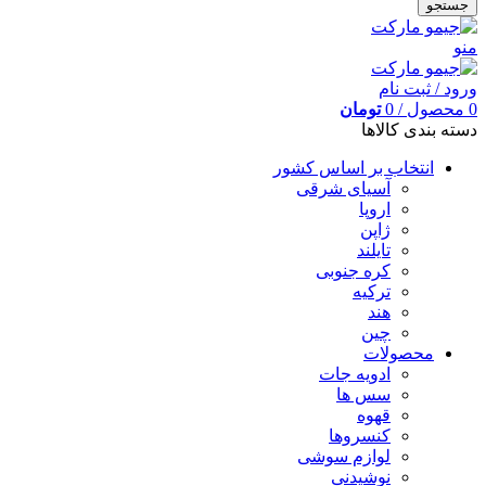
جستجو
منو
ورود / ثبت نام
0
محصول
/
0
تومان
دسته بندی کالاها
انتخاب بر اساس کشور
آسیای شرقی
اروپا
ژاپن
تایلند
کره جنوبی
ترکیه
هند
چین
محصولات
ادویه جات
سس ها
قهوه
کنسروها
لوازم سوشی
نوشیدنی