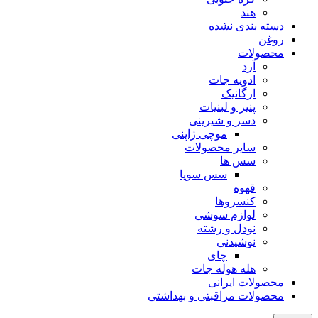
هند
دسته بندی نشده
روغن
محصولات
آرد
ادویه جات
ارگانیک
پنیر و لبنیات
دسر و شیرینی
موچی ژاپنی
سایر محصولات
سس ها
سس سویا
قهوه
کنسروها
لوازم سوشی
نودل و رشته
نوشیدنی
چای
هله هوله جات
محصولات ایرانی
محصولات مراقبتی و بهداشتی