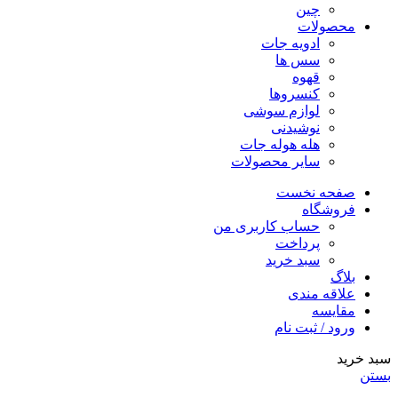
چین
محصولات
ادویه جات
سس ها
قهوه
کنسروها
لوازم سوشی
نوشیدنی
هله هوله جات
سایر محصولات
صفحه نخست
فروشگاه
حساب کاربری من
پرداخت
سبد خرید
بلاگ
علاقه مندی
مقایسه
ورود / ثبت نام
سبد خرید
بستن