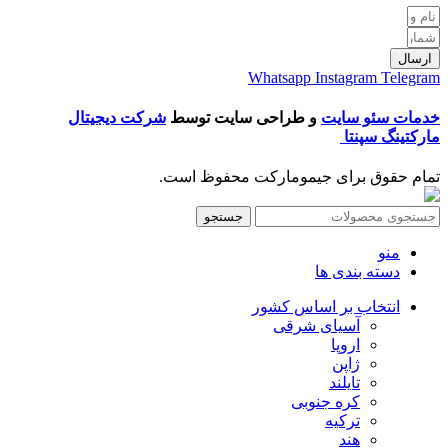
ارسال
Whatsapp
Instagram
Telegram
خدمات سئو سایت
و طراحی سایت توسط
شرکت دیجیتال
مارکتینگ سپنتا
تمام حقوق برای جیمومارکت محفوظ است.
جستجو
منو
دسته بندی ها
انتخاب بر اساس کشور
آسیای شرقی
اروپا
ژاپن
تایلند
کره جنوبی
ترکیه
هند