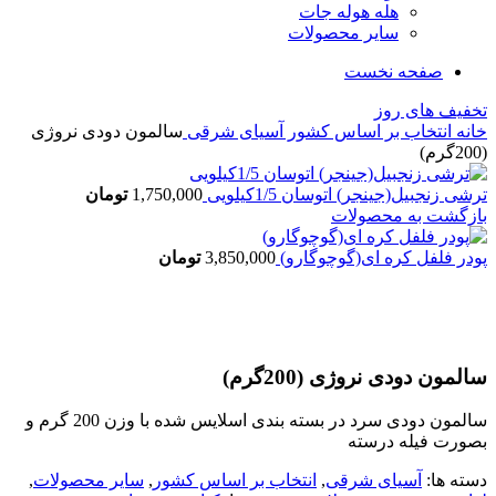
هله هوله جات
سایر محصولات
صفحه نخست
تخفیف های روز
خانه
انتخاب بر اساس کشور
آسیای شرقی
سالمون دودی نروژی
(200گرم)
ترشی زنجبیل(جینجر) اتوسان 1/5کیلویی
1,750,000
تومان
بازگشت به محصولات
پودر فلفل کره ای(گوچوگارو)
3,850,000
تومان
بزرگنمایی تصویر
سالمون دودی نروژی (200گرم)
سالمون دودی سرد در بسته بندی اسلایس شده با وزن 200 گرم و
بصورت فیله درسته
دسته ها:
آسیای شرقی
,
انتخاب بر اساس کشور
,
سایر محصولات
,