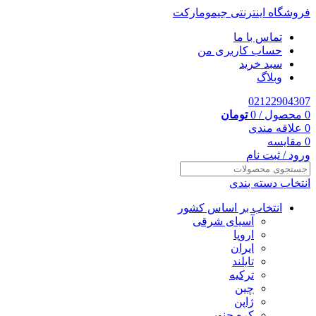
فروشگاه اینترنتی جیمومارکت
تماس با ما
حساب کاربری من
سبد خرید
وبلاگ
02122904307
0
محصول
/
0
تومان
0
علاقه مندی
0
مقایسه
ورود / ثبت نام
انتخاب دسته بندی
انتخاب بر اساس کشور
آسیای شرقی
اروپا
ایران
تایلند
ترکیه
چین
ژاپن
کره جنوبی