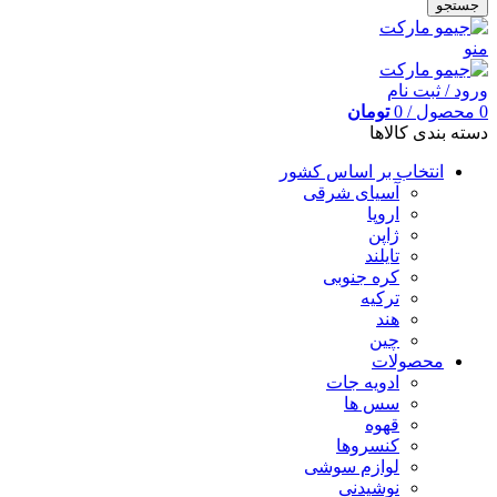
جستجو
منو
ورود / ثبت نام
0
محصول
/
0
تومان
دسته بندی کالاها
انتخاب بر اساس کشور
آسیای شرقی
اروپا
ژاپن
تایلند
کره جنوبی
ترکیه
هند
چین
محصولات
ادویه جات
سس ها
قهوه
کنسروها
لوازم سوشی
نوشیدنی