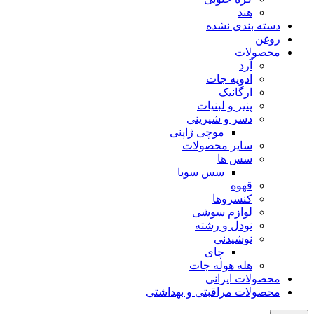
هند
دسته بندی نشده
روغن
محصولات
آرد
ادویه جات
ارگانیک
پنیر و لبنیات
دسر و شیرینی
موچی ژاپنی
سایر محصولات
سس ها
سس سویا
قهوه
کنسروها
لوازم سوشی
نودل و رشته
نوشیدنی
چای
هله هوله جات
محصولات ایرانی
محصولات مراقبتی و بهداشتی