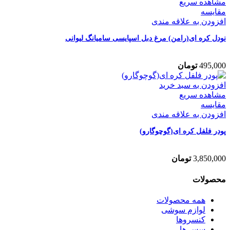
مشاهده سریع
مقایسه
افزودن به علاقه مندی
نودل کره ای(رامن) مرغ دبل اسپایسی سامیانگ لیوانی
495,000
تومان
افزودن به سبد خرید
مشاهده سریع
مقایسه
افزودن به علاقه مندی
پودر فلفل کره ای(گوچوگارو)
3,850,000
تومان
محصولات
همه
محصولات
لوازم سوشی
کنسروها
سس ها