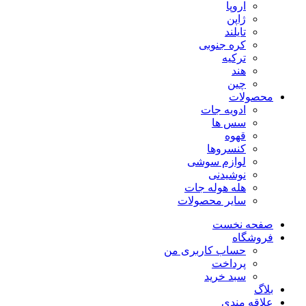
اروپا
ژاپن
تایلند
کره جنوبی
ترکیه
هند
چین
محصولات
ادویه جات
سس ها
قهوه
کنسروها
لوازم سوشی
نوشیدنی
هله هوله جات
سایر محصولات
صفحه نخست
فروشگاه
حساب کاربری من
پرداخت
سبد خرید
بلاگ
علاقه مندی