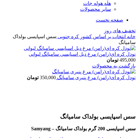
هله هوله جات
سایر محصولات
صفحه نخست
تخفیف های روز
خانه
انتخاب بر اساس کشور
کره جنوبی
سس اسپایسی بولداک
سامیانگ
نودل کره ای(رامن) مرغ دبل اسپایسی سامیانگ لیوانی
495,000
تومان
بازگشت به محصولات
نودل کره ای(رامن) مرغ پنیری سامیانگ
350,000
تومان
اتمام موجودی
بزرگنمایی تصویر
سس اسپایسی بولداک سامیانگ
سس اسپایسی 200 گرم بولداک سامیانگ
– Samyang