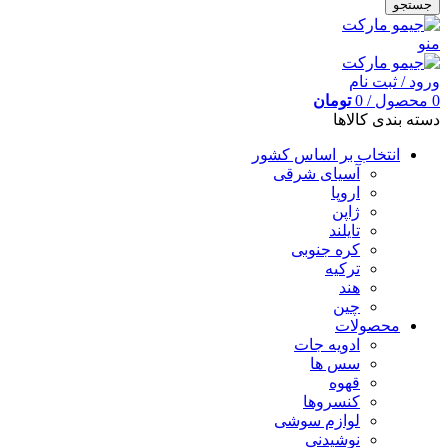
جستجو
منو
ورود / ثبت نام
0
محصول
/
0
تومان
دسته بندی کالاها
انتخاب بر اساس کشور
آسیای شرقی
اروپا
ژاپن
تایلند
کره جنوبی
ترکیه
هند
چین
محصولات
ادویه جات
سس ها
قهوه
کنسروها
لوازم سوشی
نوشیدنی