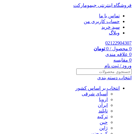
فروشگاه اینترنتی جیمومارکت
تماس با ما
حساب کاربری من
سبد خرید
وبلاگ
02122904307
0
محصول
/
0
تومان
0
علاقه مندی
0
مقایسه
ورود / ثبت نام
انتخاب دسته بندی
انتخاب بر اساس کشور
آسیای شرقی
اروپا
ایران
تایلند
ترکیه
چین
ژاپن
کره جنوبی