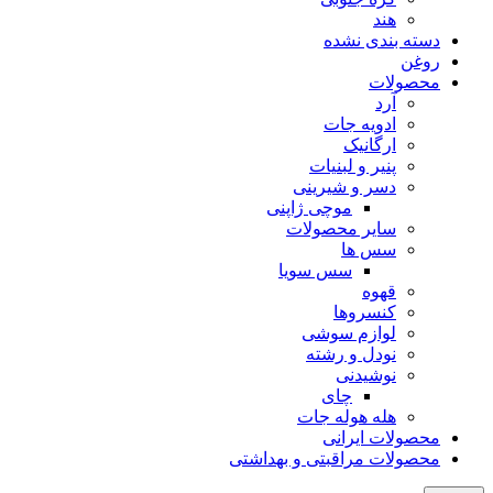
هند
دسته بندی نشده
روغن
محصولات
آرد
ادویه جات
ارگانیک
پنیر و لبنیات
دسر و شیرینی
موچی ژاپنی
سایر محصولات
سس ها
سس سویا
قهوه
کنسروها
لوازم سوشی
نودل و رشته
نوشیدنی
چای
هله هوله جات
محصولات ایرانی
محصولات مراقبتی و بهداشتی