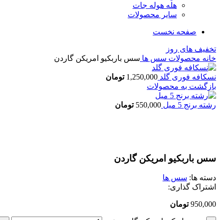
هله هوله جات
سایر محصولات
صفحه نخست
تخفیف های روز
خانه
محصولات
سس ها
سس باربکیو امریکن گاردن
نسکافه فوری گلد
1,250,000
تومان
بازگشت به محصولات
رشته برنج 5 میل
550,000
تومان
بزرگنمایی تصویر
سس باربکیو امریکن گاردن
دسته ها:
سس ها
اشتراک گذاری:
950,000
تومان