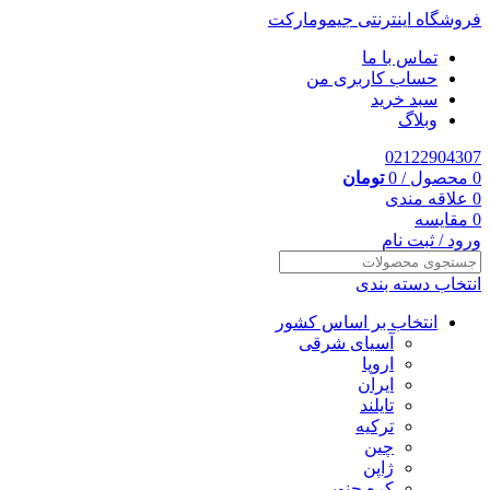
فروشگاه اینترنتی جیمومارکت
تماس با ما
حساب کاربری من
سبد خرید
وبلاگ
02122904307
0
محصول
/
0
تومان
0
علاقه مندی
0
مقایسه
ورود / ثبت نام
انتخاب دسته بندی
انتخاب بر اساس کشور
آسیای شرقی
اروپا
ایران
تایلند
ترکیه
چین
ژاپن
کره جنوبی