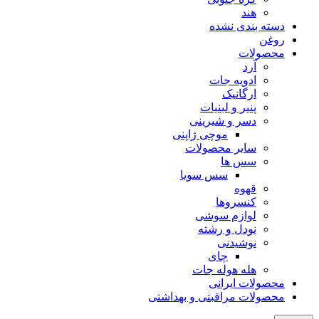
هند
دسته بندی نشده
روغن
محصولات
آرد
ادویه جات
ارگانیک
پنیر و لبنیات
دسر و شیرینی
موچی ژاپنی
سایر محصولات
سس ها
سس سویا
قهوه
کنسروها
لوازم سوشی
نودل و رشته
نوشیدنی
چای
هله هوله جات
محصولات ایرانی
محصولات مراقبتی و بهداشتی