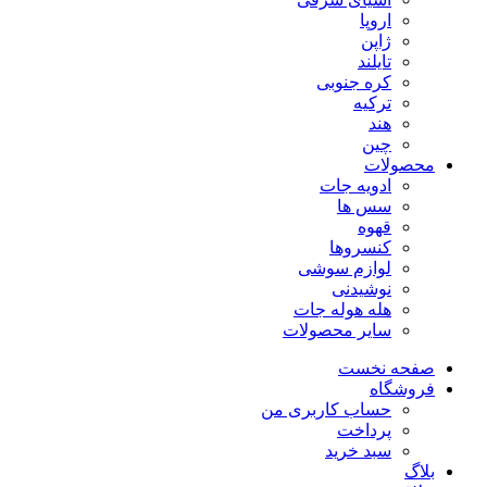
اروپا
ژاپن
تایلند
کره جنوبی
ترکیه
هند
چین
محصولات
ادویه جات
سس ها
قهوه
کنسروها
لوازم سوشی
نوشیدنی
هله هوله جات
سایر محصولات
صفحه نخست
فروشگاه
حساب کاربری من
پرداخت
سبد خرید
بلاگ