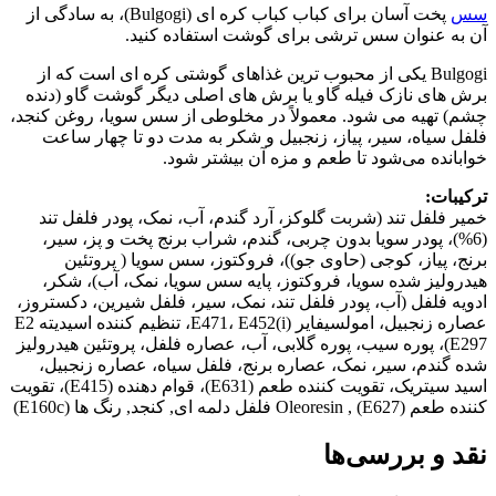
سس
پخت آسان برای کباب کباب کره ای (Bulgogi)، به سادگی از
آن به عنوان سس ترشی برای گوشت استفاده کنید.
Bulgogi یکی از محبوب ترین غذاهای گوشتی کره ای است که از
برش های نازک فیله گاو یا برش های اصلی دیگر گوشت گاو (دنده
چشم) تهیه می شود. معمولاً در مخلوطی از سس سویا، روغن کنجد،
فلفل سیاه، سیر، پیاز، زنجبیل و شکر به مدت دو تا چهار ساعت
خوابانده می‌شود تا طعم و مزه آن بیشتر شود.
ترکیبات:
خمیر فلفل تند (شربت گلوکز، آرد گندم، آب، نمک، پودر فلفل تند
(6%)، پودر سویا بدون چربی، گندم، شراب برنج پخت و پز، سیر،
برنج، پیاز، کوجی (حاوی جو))، فروکتوز، سس سویا ( پروتئین
هیدرولیز شده سویا، فروکتوز، پایه سس سویا، نمک، آب)، شکر،
ادویه فلفل (آب، پودر فلفل تند، نمک، سیر، فلفل شیرین، دکستروز،
عصاره زنجبیل، امولسیفایر E471، E452(i)، تنظیم کننده اسیدیته E2
E297)، پوره سیب، پوره گلابی، آب، عصاره فلفل، پروتئین هیدرولیز
شده گندم، سیر، نمک، عصاره برنج، فلفل سیاه، عصاره زنجبیل،
اسید سیتریک، تقویت کننده طعم (E631)، قوام دهنده (E415)، تقویت
کننده طعم (E627) , Oleoresin فلفل دلمه ای, کنجد, رنگ ها (E160c)
نقد و بررسی‌ها