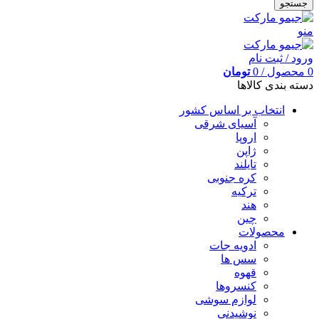
جستجو
منو
ورود / ثبت نام
0
محصول
/
0
تومان
دسته بندی کالاها
انتخاب بر اساس کشور
آسیای شرقی
اروپا
ژاپن
تایلند
کره جنوبی
ترکیه
هند
چین
محصولات
ادویه جات
سس ها
قهوه
کنسروها
لوازم سوشی
نوشیدنی