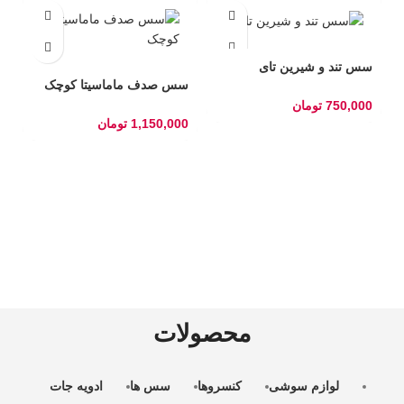
سس تند و شیرین تای
سس صدف ماماسیتا کوچک
750,000
تومان
1,150,000
تومان
س
م
0
محصولات
لوازم سوشی
کنسروها
سس ها
ادویه جات