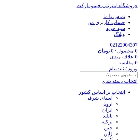
فروشگاه اینترنتی جیمومارکت
تماس با ما
حساب کاربری من
سبد خرید
وبلاگ
02122904307
0
محصول
/
0
تومان
0
علاقه مندی
0
مقایسه
ورود / ثبت نام
انتخاب دسته بندی
انتخاب بر اساس کشور
آسیای شرقی
اروپا
ایران
تایلند
ترکیه
چین
ژاپن
کره جنوبی