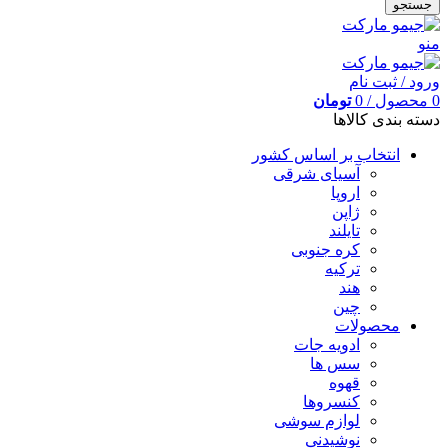
جستجو
منو
ورود / ثبت نام
0
محصول
/
0
تومان
دسته بندی کالاها
انتخاب بر اساس کشور
آسیای شرقی
اروپا
ژاپن
تایلند
کره جنوبی
ترکیه
هند
چین
محصولات
ادویه جات
سس ها
قهوه
کنسروها
لوازم سوشی
نوشیدنی