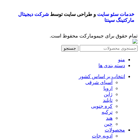
خدمات سئو سایت
و طراحی سایت توسط
شرکت دیجیتال
مارکتینگ سپنتا
تمام حقوق برای جیمومارکت محفوظ است.
جستجو
منو
دسته بندی ها
انتخاب بر اساس کشور
آسیای شرقی
اروپا
ژاپن
تایلند
کره جنوبی
ترکیه
هند
چین
محصولات
ادویه جات