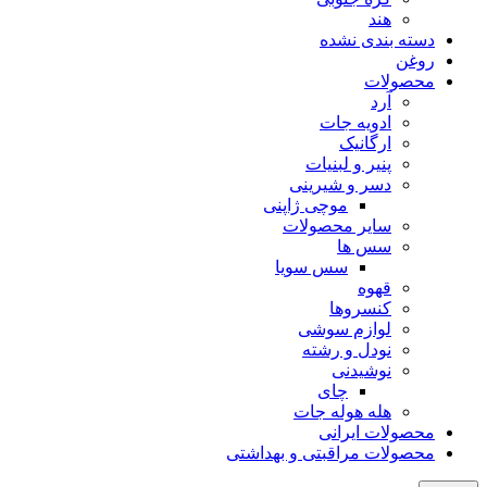
هند
دسته بندی نشده
روغن
محصولات
آرد
ادویه جات
ارگانیک
پنیر و لبنیات
دسر و شیرینی
موچی ژاپنی
سایر محصولات
سس ها
سس سویا
قهوه
کنسروها
لوازم سوشی
نودل و رشته
نوشیدنی
چای
هله هوله جات
محصولات ایرانی
محصولات مراقبتی و بهداشتی