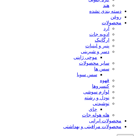
هند
دسته بندی نشده
روغن
محصولات
آرد
ادویه جات
ارگانیک
پنیر و لبنیات
دسر و شیرینی
موچی ژاپنی
سایر محصولات
سس ها
سس سویا
قهوه
کنسروها
لوازم سوشی
نودل و رشته
نوشیدنی
چای
هله هوله جات
محصولات ایرانی
محصولات مراقبتی و بهداشتی