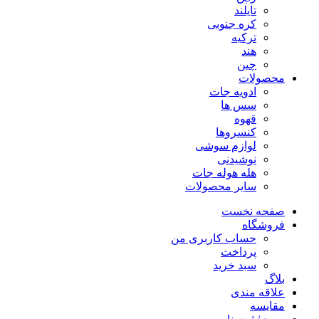
تایلند
کره جنوبی
ترکیه
هند
چین
محصولات
ادویه جات
سس ها
قهوه
کنسروها
لوازم سوشی
نوشیدنی
هله هوله جات
سایر محصولات
صفحه نخست
فروشگاه
حساب کاربری من
پرداخت
سبد خرید
بلاگ
علاقه مندی
مقایسه