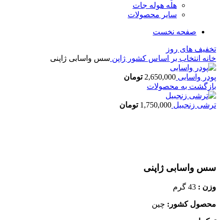
هله هوله جات
سایر محصولات
صفحه نخست
تخفیف های روز
خانه
انتخاب بر اساس کشور
ژاپن
سس واسابی ژاپنی
پودر واسابی
2,650,000
تومان
بازگشت به محصولات
ترشی زنجبیل
1,750,000
تومان
اتمام موجودی
بزرگنمایی تصویر
سس واسابی ژاپنی
وزن :
43 گرم
محصول کشور:
چین