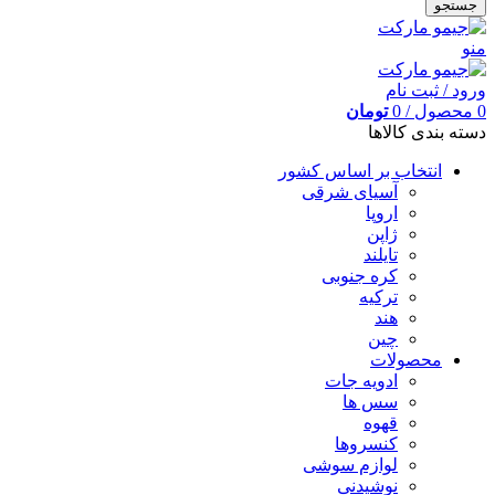
جستجو
منو
ورود / ثبت نام
0
محصول
/
0
تومان
دسته بندی کالاها
انتخاب بر اساس کشور
آسیای شرقی
اروپا
ژاپن
تایلند
کره جنوبی
ترکیه
هند
چین
محصولات
ادویه جات
سس ها
قهوه
کنسروها
لوازم سوشی
نوشیدنی