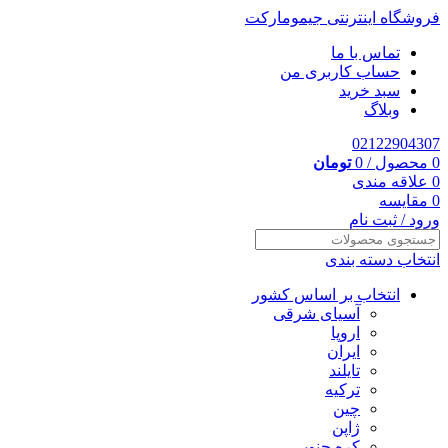
فروشگاه اینترنتی جیمومارکت
تماس با ما
حساب کاربری من
سبد خرید
وبلاگ
02122904307
0
محصول
/
0
تومان
0
علاقه مندی
0
مقایسه
ورود / ثبت نام
انتخاب دسته بندی
انتخاب بر اساس کشور
آسیای شرقی
اروپا
ایران
تایلند
ترکیه
چین
ژاپن
کره جنوبی