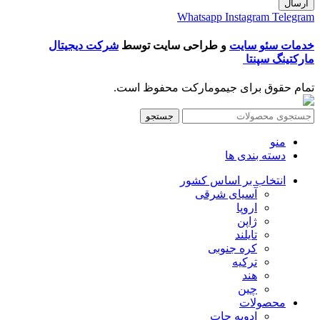
ارسال
Whatsapp
Instagram
Telegram
خدمات سئو سایت
و طراحی سایت توسط
شرکت دیجیتال
مارکتینگ سپنتا
تمام حقوق برای جیمومارکت محفوظ است.
جستجو
منو
دسته بندی ها
انتخاب بر اساس کشور
آسیای شرقی
اروپا
ژاپن
تایلند
کره جنوبی
ترکیه
هند
چین
محصولات
ادویه جات