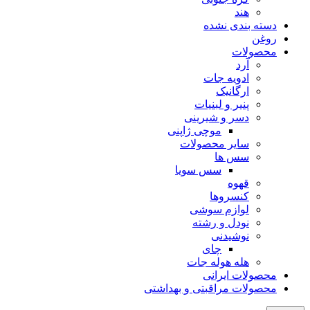
هند
دسته بندی نشده
روغن
محصولات
آرد
ادویه جات
ارگانیک
پنیر و لبنیات
دسر و شیرینی
موچی ژاپنی
سایر محصولات
سس ها
سس سویا
قهوه
کنسروها
لوازم سوشی
نودل و رشته
نوشیدنی
چای
هله هوله جات
محصولات ایرانی
محصولات مراقبتی و بهداشتی