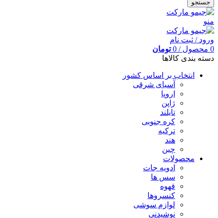
جستجو
منو
ورود / ثبت نام
0
محصول
/
0
تومان
دسته بندی کالاها
انتخاب بر اساس کشور
آسیای شرقی
اروپا
ژاپن
تایلند
کره جنوبی
ترکیه
هند
چین
محصولات
ادویه جات
سس ها
قهوه
کنسروها
لوازم سوشی
نوشیدنی