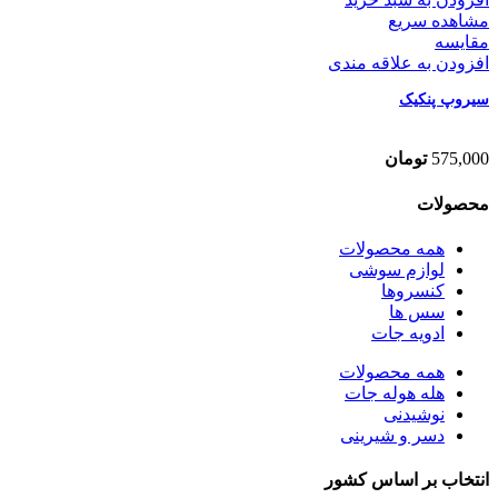
مشاهده سریع
مقایسه
افزودن به علاقه مندی
سیروپ پنکیک
575,000
تومان
محصولات
همه
محصولات
لوازم سوشی
کنسروها
سس ها
ادویه جات
همه
محصولات
هله هوله جات
نوشیدنی
دسر و شیرینی
انتخاب بر اساس کشور