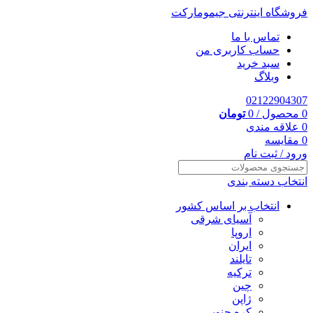
فروشگاه اینترنتی جیمومارکت
تماس با ما
حساب کاربری من
سبد خرید
وبلاگ
02122904307
0
محصول
/
0
تومان
0
علاقه مندی
0
مقایسه
ورود / ثبت نام
انتخاب دسته بندی
انتخاب بر اساس کشور
آسیای شرقی
اروپا
ایران
تایلند
ترکیه
چین
ژاپن
کره جنوبی