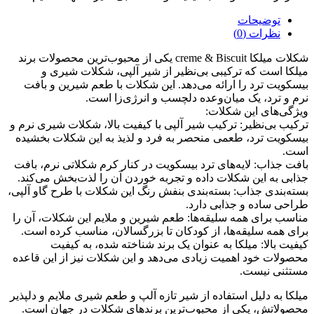
توضیحات
نظرات (0)
شکلات میلکا creme & Biscuit یکی از محبوب‌ترین محصولات برند
میلکا است که ترکیبی بی‌نظیر از شیر آلپی، شکلات شیری و
بیسکویت ترد را ارائه می‌دهد. این شکلات با طعم شیرین و بافت
نرم و ترد، یک میان‌وعده دلچسب و انرژی‌زا است.
ویژگی‌های این شکلات:
ترکیب بی‌نظیر: ترکیب شیر آلپی با کیفیت بالا، شکلات شیری نرم و
بیسکویت ترد، طعمی منحصر به فرد و لذیذ به این شکلات بخشیده
است.
بافت جذاب: لایه‌های ترد بیسکویت در کنار کرم شکلاتی نرم، بافت
جذابی به این شکلات داده و تجربه خوردن آن را لذت‌بخش می‌کند.
بسته‌بندی جذاب: بسته‌بندی بنفش رنگ این شکلات با طرح گاو آلپی،
طراحی ساده و جذابی دارد.
مناسب برای همه سلیقه‌ها: طعم شیرین و ملایم این شکلات، آن را
برای همه سلیقه‌ها، از کودکان تا بزرگسالان، مناسب کرده است.
کیفیت بالا: میلکا به عنوان یک برند شناخته شده، به کیفیت
محصولات خود اهمیت زیادی می‌دهد و این شکلات نیز از این قاعده
مستثنی نیست.
میلکا به دلیل استفاده از شیر تازه آلپ و طعم شیری ملایم و دلپذیر
محصولاتش، یکی از محبوب‌ترین برندهای شکلات در جهان است.