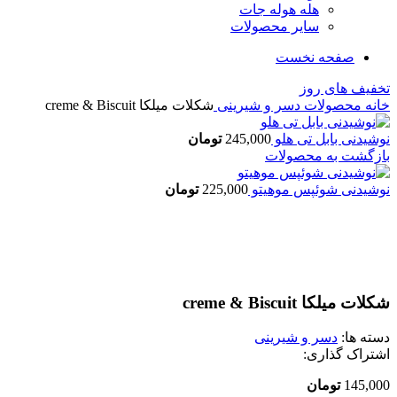
هله هوله جات
سایر محصولات
صفحه نخست
تخفیف های روز
خانه
محصولات
دسر و شیرینی
شکلات میلکا creme & Biscuit
نوشیدنی بابل تی هلو
245,000
تومان
بازگشت به محصولات
نوشیدنی شوئپس موهیتو
225,000
تومان
اتمام موجودی
بزرگنمایی تصویر
شکلات میلکا creme & Biscuit
دسته ها:
دسر و شیرینی
اشتراک گذاری:
145,000
تومان