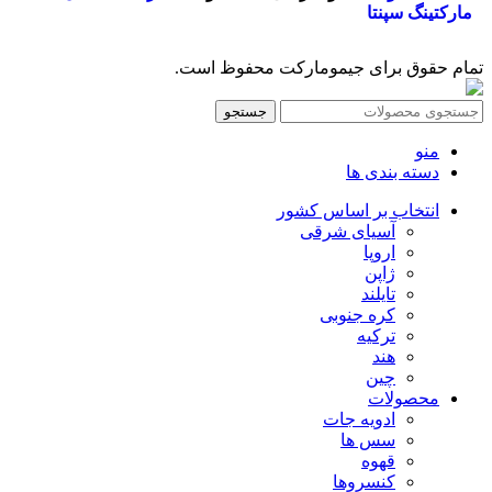
مارکتینگ سپنتا
تمام حقوق برای جیمومارکت محفوظ است.
جستجو
منو
دسته بندی ها
انتخاب بر اساس کشور
آسیای شرقی
اروپا
ژاپن
تایلند
کره جنوبی
ترکیه
هند
چین
محصولات
ادویه جات
سس ها
قهوه
کنسروها