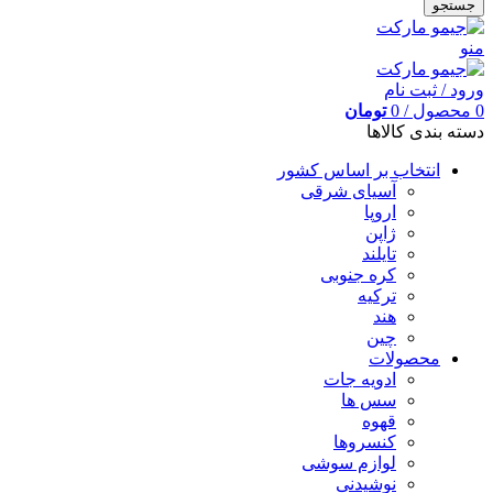
جستجو
منو
ورود / ثبت نام
0
محصول
/
0
تومان
دسته بندی کالاها
انتخاب بر اساس کشور
آسیای شرقی
اروپا
ژاپن
تایلند
کره جنوبی
ترکیه
هند
چین
محصولات
ادویه جات
سس ها
قهوه
کنسروها
لوازم سوشی
نوشیدنی