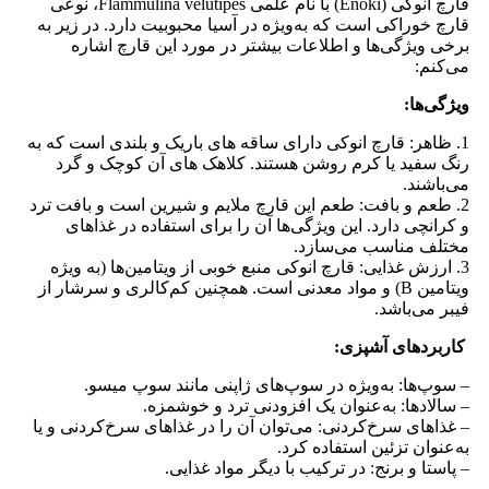
قارچ انوکی (Enoki) با نام علمی Flammulina velutipes، نوعی
قارچ خوراکی است که به‌ویژه در آسیا محبوبیت دارد. در زیر به
برخی ویژگی‌ها و اطلاعات بیشتر در مورد این قارچ اشاره
می‌کنم:
ویژگی‌ها:
1. ظاهر: قارچ انوکی دارای ساقه‌ های باریک و بلندی است که به
رنگ سفید یا کرم روشن هستند. کلاهک‌ های آن کوچک و گرد
می‌باشند.
2. طعم و بافت: طعم این قارچ ملایم و شیرین است و بافت ترد
و کرانچی دارد. این ویژگی‌ها آن را برای استفاده در غذاهای
مختلف مناسب می‌سازد.
3. ارزش غذایی: قارچ انوکی منبع خوبی از ویتامین‌ها (به ویژه
ویتامین B) و مواد معدنی است. همچنین کم‌کالری و سرشار از
فیبر می‌باشد.
کاربردهای آشپزی:
– سوپ‌ها: به‌ویژه در سوپ‌های ژاپنی مانند سوپ میسو.
– سالادها: به‌عنوان یک افزودنی ترد و خوشمزه.
– غذاهای سرخ‌کردنی: می‌توان آن را در غذاهای سرخ‌کردنی و یا
به‌عنوان تزئین استفاده کرد.
– پاستا و برنج: در ترکیب با دیگر مواد غذایی.