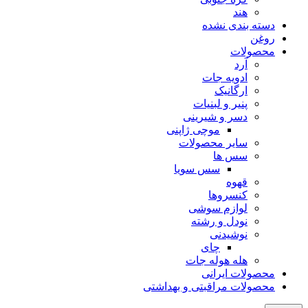
هند
دسته بندی نشده
روغن
محصولات
آرد
ادویه جات
ارگانیک
پنیر و لبنیات
دسر و شیرینی
موچی ژاپنی
سایر محصولات
سس ها
سس سویا
قهوه
کنسروها
لوازم سوشی
نودل و رشته
نوشیدنی
چای
هله هوله جات
محصولات ایرانی
محصولات مراقبتی و بهداشتی