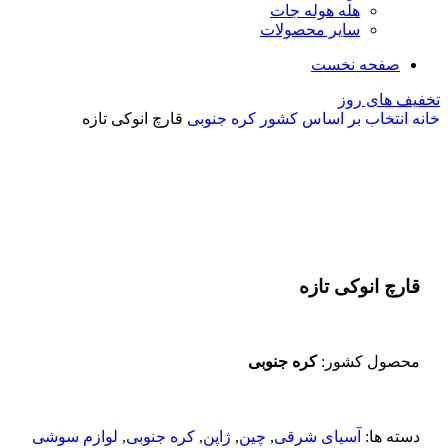
هله هوله جات
سایر محصولات
صفحه نخست
تخفیف های روز
خانه
انتخاب بر اساس کشور
کره جنوبی
قارچ انوکی تازه
اتمام موجودی
بزرگنمایی تصویر
قارچ انوکی تازه
محصول کشور:
کره جنوبی
دسته ها:
آسیای شرقی
,
چین
,
ژاپن
,
کره جنوبی
,
لوازم سوشی