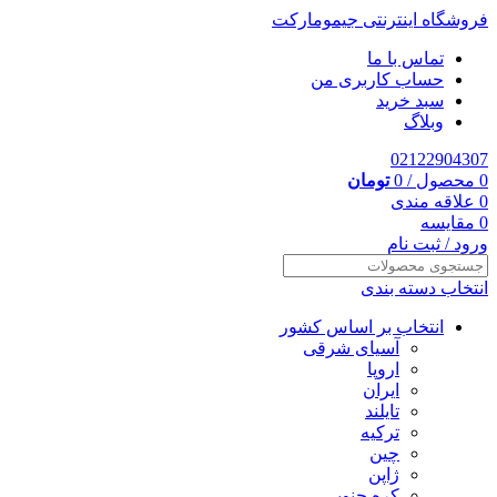
فروشگاه اینترنتی جیمومارکت
تماس با ما
حساب کاربری من
سبد خرید
وبلاگ
02122904307
0
محصول
/
0
تومان
0
علاقه مندی
0
مقایسه
ورود / ثبت نام
انتخاب دسته بندی
انتخاب بر اساس کشور
آسیای شرقی
اروپا
ایران
تایلند
ترکیه
چین
ژاپن
کره جنوبی