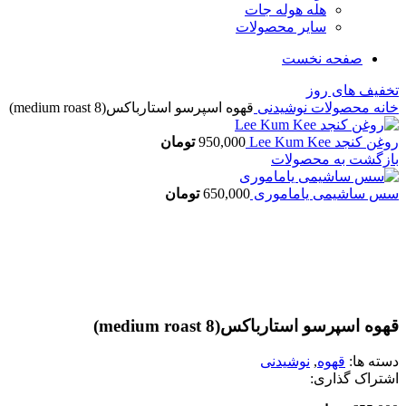
هله هوله جات
سایر محصولات
صفحه نخست
تخفیف های روز
خانه
محصولات
نوشیدنی
قهوه اسپرسو استارباکس(medium roast 8)
روغن کنجد Lee Kum Kee
950,000
تومان
بازگشت به محصولات
سس ساشیمی یاماموری
650,000
تومان
اتمام موجودی
بزرگنمایی تصویر
قهوه اسپرسو استارباکس(medium roast 8)
دسته ها:
قهوه
,
نوشیدنی
اشتراک گذاری: