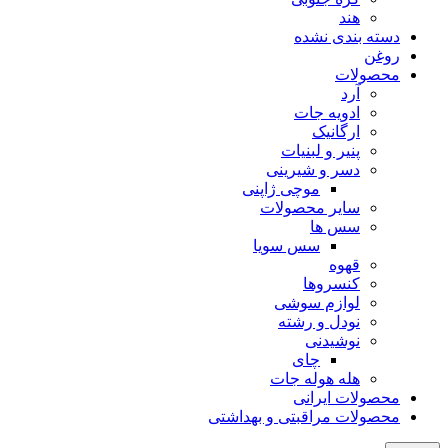
هند
دسته بندی نشده
روغن
محصولات
آرد
ادویه جات
ارگانیک
پنیر و لبنیات
دسر و شیرینی
موچی ژاپنی
سایر محصولات
سس ها
سس سویا
قهوه
کنسروها
لوازم سوشی
نودل و رشته
نوشیدنی
چای
هله هوله جات
محصولات ایرانی
محصولات مراقبتی و بهداشتی