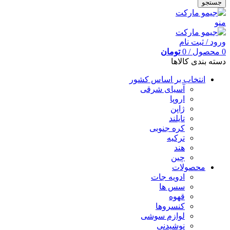
جستجو
منو
ورود / ثبت نام
0
محصول
/
0
تومان
دسته بندی کالاها
انتخاب بر اساس کشور
آسیای شرقی
اروپا
ژاپن
تایلند
کره جنوبی
ترکیه
هند
چین
محصولات
ادویه جات
سس ها
قهوه
کنسروها
لوازم سوشی
نوشیدنی