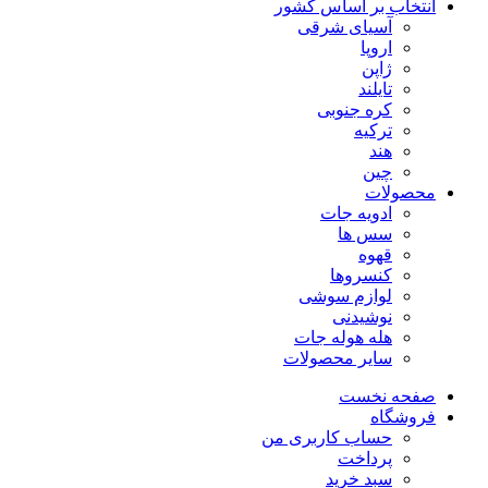
انتخاب بر اساس کشور
آسیای شرقی
اروپا
ژاپن
تایلند
کره جنوبی
ترکیه
هند
چین
محصولات
ادویه جات
سس ها
قهوه
کنسروها
لوازم سوشی
نوشیدنی
هله هوله جات
سایر محصولات
صفحه نخست
فروشگاه
حساب کاربری من
پرداخت
سبد خرید