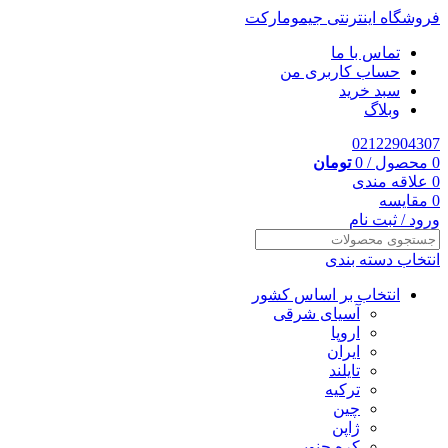
فروشگاه اینترنتی جیمومارکت
تماس با ما
حساب کاربری من
سبد خرید
وبلاگ
02122904307
0
محصول
/
0
تومان
0
علاقه مندی
0
مقایسه
ورود / ثبت نام
انتخاب دسته بندی
انتخاب بر اساس کشور
آسیای شرقی
اروپا
ایران
تایلند
ترکیه
چین
ژاپن
کره جنوبی