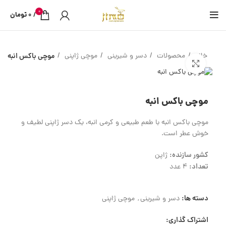
0
/
0
تومان
خانه
محصولات
دسر و شیرینی
موچی ژاپنی
موچی باکس انبه
بزرگنمایی تصویر
موچی باکس انبه
موچی باکس انبه با طعم طبیعی و کرمی انبه، یک دسر ژاپنی لطیف و
خوش‌ عطر است.
کشور سازنده:
ژاپن
تعداد:
4 عدد
دسته ها:
دسر و شیرینی
,
موچی ژاپنی
اشتراک گذاری: