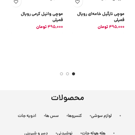
موچی نارگیل خامه‌ای رویال
موچی وانیل کرمی رویال
فمیلی
فمیلی
495,000
تومان
495,000
تومان
م
0
محصولات
لوازم سوشی
کنسروها
سس ها
ادویه جات
هله هوله جات
نوشیدنی
دسر و شیرینی