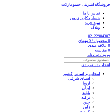
فروشگاه اینترنتی جیمومارکت
تماس با ما
حساب کاربری من
سبد خرید
وبلاگ
02122904307
0
محصول
/
0
تومان
0
علاقه مندی
0
مقایسه
ورود / ثبت نام
انتخاب دسته بندی
انتخاب بر اساس کشور
آسیای شرقی
اروپا
ایران
تایلند
ترکیه
چین
ژاپن
کره جنوبی