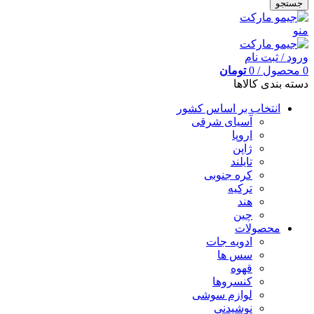
جستجو
منو
ورود / ثبت نام
0
محصول
/
0
تومان
دسته بندی کالاها
انتخاب بر اساس کشور
آسیای شرقی
اروپا
ژاپن
تایلند
کره جنوبی
ترکیه
هند
چین
محصولات
ادویه جات
سس ها
قهوه
کنسروها
لوازم سوشی
نوشیدنی