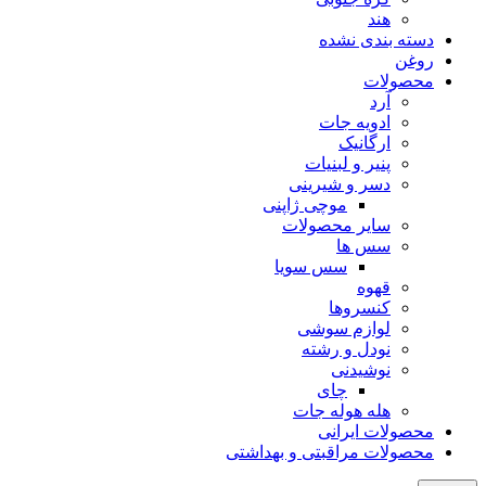
هند
دسته بندی نشده
روغن
محصولات
آرد
ادویه جات
ارگانیک
پنیر و لبنیات
دسر و شیرینی
موچی ژاپنی
سایر محصولات
سس ها
سس سویا
قهوه
کنسروها
لوازم سوشی
نودل و رشته
نوشیدنی
چای
هله هوله جات
محصولات ایرانی
محصولات مراقبتی و بهداشتی