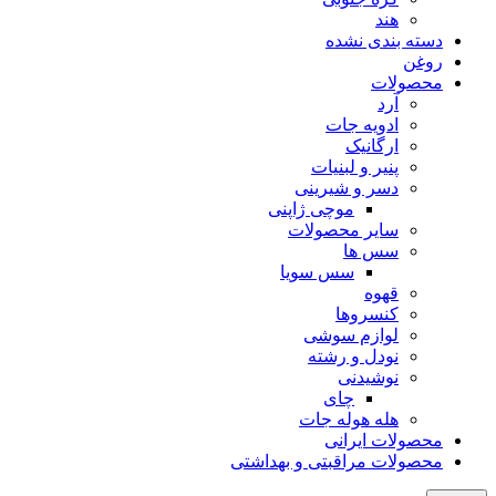
هند
دسته بندی نشده
روغن
محصولات
آرد
ادویه جات
ارگانیک
پنیر و لبنیات
دسر و شیرینی
موچی ژاپنی
سایر محصولات
سس ها
سس سویا
قهوه
کنسروها
لوازم سوشی
نودل و رشته
نوشیدنی
چای
هله هوله جات
محصولات ایرانی
محصولات مراقبتی و بهداشتی