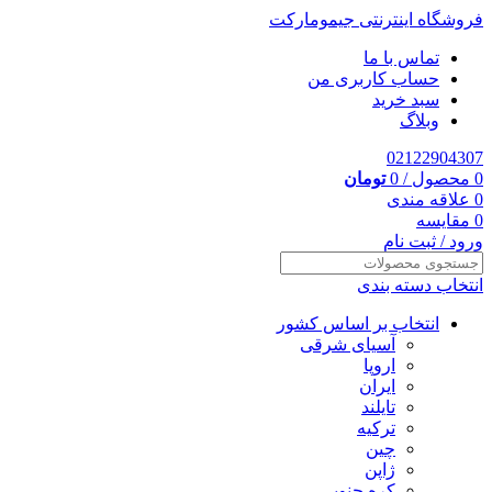
فروشگاه اینترنتی جیمومارکت
تماس با ما
حساب کاربری من
سبد خرید
وبلاگ
02122904307
0
محصول
/
0
تومان
0
علاقه مندی
0
مقایسه
ورود / ثبت نام
انتخاب دسته بندی
انتخاب بر اساس کشور
آسیای شرقی
اروپا
ایران
تایلند
ترکیه
چین
ژاپن
کره جنوبی