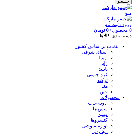
جستجو
منو
ورود / ثبت نام
0
محصول
/
0
تومان
دسته بندی کالاها
انتخاب بر اساس کشور
آسیای شرقی
اروپا
ژاپن
تایلند
کره جنوبی
ترکیه
هند
چین
محصولات
ادویه جات
سس ها
قهوه
کنسروها
لوازم سوشی
نوشیدنی