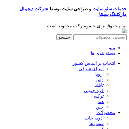
خدمات سئو سایت
و طراحی سایت توسط
شرکت دیجیتال
مارکتینگ سپنتا
تمام حقوق برای جیمومارکت محفوظ است.
جستجو
منو
دسته بندی ها
انتخاب بر اساس کشور
آسیای شرقی
اروپا
ژاپن
تایلند
کره جنوبی
ترکیه
هند
چین
محصولات
ادویه جات
سس ها
قهوه