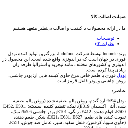
ضمانت اصالت کالا
ما در ارائه محصولات با کیفیت و اصالت بی‌نظیر متعهد هستیم
توضیحات
نظرات (0)
برند Indomie توسط شرکت Indofood، بزرگترین تولید کننده نودل
فوری در جهان است که در اندونزی واقع شده است. این محصول در
اندونزی و کشورهای مختلف مانند نیجریه و استرالیا طرفداران
زیادی پیدا کرده است.
نودل
فوری با طعم خاص مرغ حاوی کیسه هایی از: پودر چاشنی،
روغن چاشنی و پودر فلفل قرمز است.
عناصر:
نودل 94%: آرد گندم، روغن پالم تصفیه شده (روغن پالم تصفیه
شده، آنتی اکسیدان E319)، نمک، تنظیم کننده اسیدیته: E452، E501،
E500، قوام دهنده. E412، رنگی. E101; پودر چاشنی 5.6%: نمک،
تقویت کننده های طعم: E621، E631، E627، شکر، طعم دهنده
(حاوی سویا، کرفس)، فلفل سفید، سیر، عامل ضد جوش: E551،
زنجبیل. پودر چیل 0.4%.