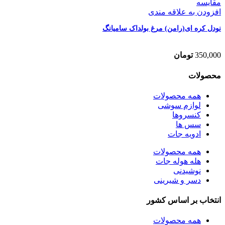
مقایسه
افزودن به علاقه مندی
نودل کره ای(رامن) مرغ بولداک سامیانگ
350,000
تومان
محصولات
همه
محصولات
لوازم سوشی
کنسروها
سس ها
ادویه جات
همه
محصولات
هله هوله جات
نوشیدنی
دسر و شیرینی
انتخاب بر اساس کشور
همه
محصولات