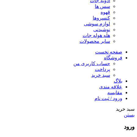
ادویه جات
سس ها
قهوه
کنسروها
لوازم سوشی
نوشیدنی
هله هوله جات
سایر محصولات
صفحه نخست
فروشگاه
حساب کاربری من
پرداخت
سبد خرید
بلاگ
علاقه مندی
مقایسه
ورود / ثبت نام
سبد خرید
بستن
ورود