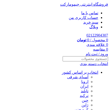
فروشگاه اینترنتی جیمومارکت
تماس با ما
حساب کاربری من
سبد خرید
وبلاگ
02122904307
0
محصول
/
0
تومان
0
علاقه مندی
0
مقایسه
ورود / ثبت نام
انتخاب دسته بندی
انتخاب بر اساس کشور
آسیای شرقی
اروپا
ایران
تایلند
ترکیه
چین
ژاپن
کره جنوبی