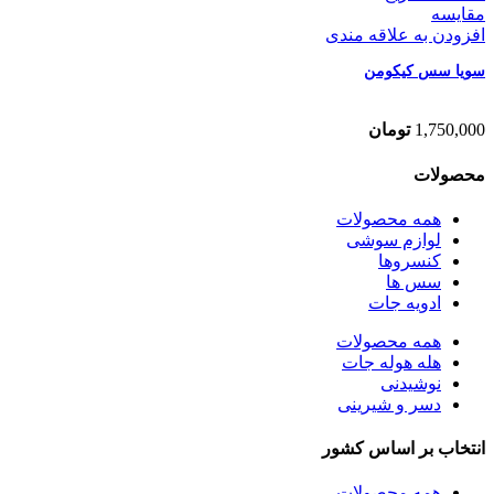
مقایسه
افزودن به علاقه مندی
سویا سس کیکومن
1,750,000
تومان
محصولات
همه
محصولات
لوازم سوشی
کنسروها
سس ها
ادویه جات
همه
محصولات
هله هوله جات
نوشیدنی
دسر و شیرینی
انتخاب بر اساس کشور
همه
محصولات