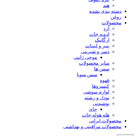
هند
دسته بندی نشده
روغن
محصولات
آرد
ادویه جات
ارگانیک
پنیر و لبنیات
دسر و شیرینی
موچی ژاپنی
سایر محصولات
سس ها
سس سویا
قهوه
کنسروها
لوازم سوشی
نودل و رشته
نوشیدنی
چای
هله هوله جات
محصولات ایرانی
محصولات مراقبتی و بهداشتی