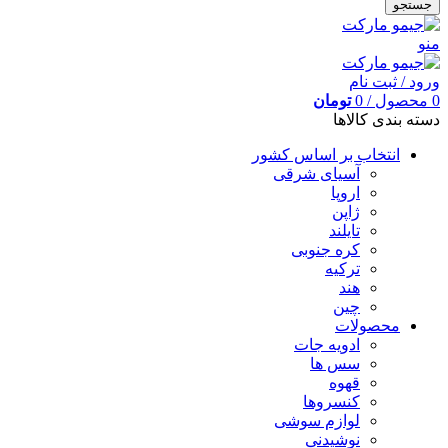
جستجو
منو
ورود / ثبت نام
0
محصول
/
0
تومان
دسته بندی کالاها
انتخاب بر اساس کشور
آسیای شرقی
اروپا
ژاپن
تایلند
کره جنوبی
ترکیه
هند
چین
محصولات
ادویه جات
سس ها
قهوه
کنسروها
لوازم سوشی
نوشیدنی