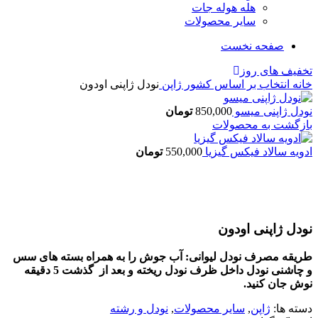
هله هوله جات
سایر محصولات
صفحه نخست
تخفیف های روز
خانه
انتخاب بر اساس کشور
ژاپن
نودل ژاپنی اودون
نودل ژاپنی میسو
850,000
تومان
بازگشت به محصولات
ادویه سالاد فیکس گیزیا
550,000
تومان
بزرگنمایی تصویر
نودل ژاپنی اودون
طریقه مصرف نودل لیوانی: آب جوش را به همراه بسته های سس
و چاشنی نودل داخل ظرف نودل ریخته و بعد از گذشت 5 دقیقه
نوش جان کنید.
دسته ها:
ژاپن
,
سایر محصولات
,
نودل و رشته