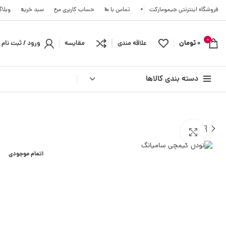
فروشگاه اینترنتی جیمومارکت
تماس با ما
حساب کاربری من
سبد خرید
وبلا
0
0
تومان
علاقه مندی
مقایسه
ورود / ثبت نام
دسته بندی کالاها
آسیای شرقی
اروپا
بزرگنمایی تصویر
ژاپن
اتمام موجودی
تایلند
کره جنوبی
ترکیه
هند