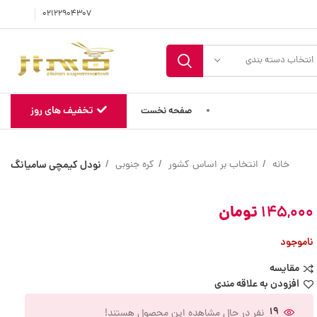
02122904307
انتخاب دسته بندی
تخفیف های روز
صفحه نخست
خانه
انتخاب بر اساس کشور
کره جنوبی
نودل کیمچی سامیانگ
145,000
تومان
ناموجود
مقایسه
افزودن به علاقه مندی
19
نفر در حال مشاهده این محصول هستند!