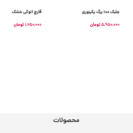
جلبک 100 برگ یکینوری
قارچ انوکی خشک
5,950,000
تومان
1,250,000
تومان
محصولات