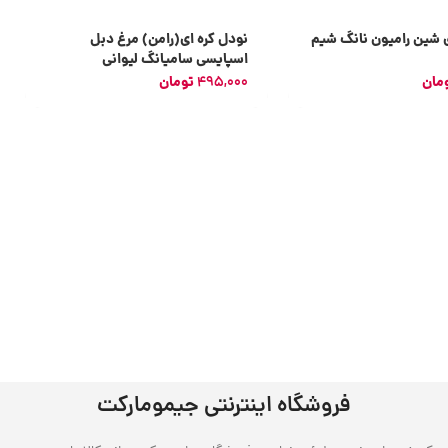
ی شین رامیون نانگ شیم
نودل کره ای(رامن) مرغ دبل
اسپایسی سامیانگ لیوانی
مان
495,000
تومان
فروشگاه اینترنتی جیمومارکت