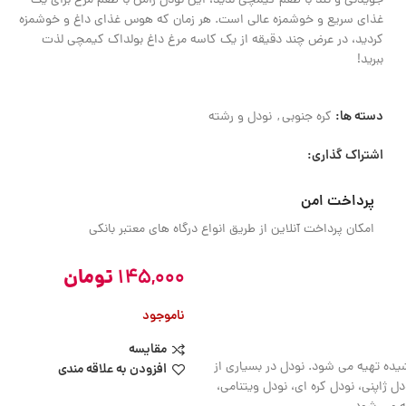
جویدنی و تند با طعم کیمچی لذیذ، این نودل رامن با طعم مرغ برای یک
غذای سریع و خوشمزه عالی است. هر زمان که هوس غذای داغ و خوشمزه
کردید، در عرض چند دقیقه از یک کاسه مرغ داغ بولداک کیمچی لذت
ببرید!
دسته ها:
کره جنوبی
,
نودل و رشته
اشتراک گذاری:
پرداخت امن
امکان پرداخت آنلاین از طریق انواع درگاه های معتبر بانکی
145,000
تومان
ناموجود
مقایسه
یده تهیه می شود. نودل در بسیاری از
افزودن به علاقه مندی
ل ژاپنی، نودل کره ای، نودل ویتنامی،