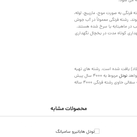
ه می شود.
ه فرنگی به صورت موج، مارپیچ، لوله،
وند. رشته فرنگی معمولاً در آب جوش
ب در ماهیتابه یا سرخ شده هستند.
هداری کوتاه مدت در یخچال نگهداری
 فرنگی در کتابی به دوره هان شرقی (25-220 بعد از میلاد) یافت شده است. رشته های تهیه
واهد
نودل
مربوط به 4000 سال پیش
در چین است. در سال 2005، تیمی از باستان شناسان گزارش دادند که یک کاسه سفالی حاوی رشته فرنگی 4000 ساله
محصولات مشابه