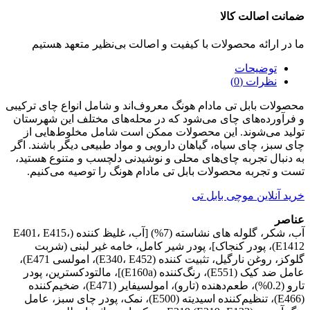
ضمانت اصالت کالا
ما در ارائه محصولات با کیفیت و اصالت بی‌نظیر متعهد هستیم
توضیحات
نظرات (0)
محصولات بابل تی مادام هونگ معروف‌اند و شامل انواع چای ترکیبی
و فرآورده‌های چای می‌شود که در محله‌های مختلف این شهرستان
تولید می‌شوند. این محصولات ممکن است شامل مخلوط‌هایی از
چای سبز، چای سیاه، گیاهان دارویی و مواد طبیعی دیگر باشند. اگر
به دنبال تجربه چای‌های محلی و نوشیدنی دلچسب و متنوع هستید،
تست و تجربه محصولات بابل تی مادام هونگ را توصیه می‌کنیم.
خرید آنلاین موچی بابل تی
عناصر
آب، شکر، گلوله های نشاسته (7%) [آب، غلیظ کننده (E401، E415،
E1412)، پودر کنجاک]، پودر شیر کامل، خامه غیر لبنی (شربت
گلوکز، روغن نارگیل، تثبیت کننده (E340، E452)، امولسی E471)،
عامل ضد کیک (E551)، رنگ‌کننده (E160a)]، مالتودکسترین، پودر
تارو (0.2%)، طعم‌دهنده (تارو)، امولسیفایر (E471)، ضخیم‌کننده
(E466)، تنظیم‌کننده اسیدیته (E500)، نمک، پودر چای سبز، عامل