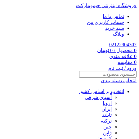
فروشگاه اینترنتی جیمومارکت
تماس با ما
حساب کاربری من
سبد خرید
وبلاگ
02122904307
0
محصول
/
0
تومان
0
علاقه مندی
0
مقایسه
ورود / ثبت نام
انتخاب دسته بندی
انتخاب بر اساس کشور
آسیای شرقی
اروپا
ایران
تایلند
ترکیه
چین
ژاپن
کره جنوبی