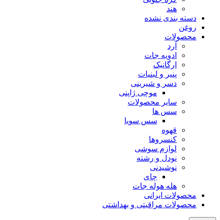
هند
دسته بندی نشده
روغن
محصولات
آرد
ادویه جات
ارگانیک
پنیر و لبنیات
دسر و شیرینی
موچی ژاپنی
سایر محصولات
سس ها
سس سویا
قهوه
کنسروها
لوازم سوشی
نودل و رشته
نوشیدنی
چای
هله هوله جات
محصولات ایرانی
محصولات مراقبتی و بهداشتی