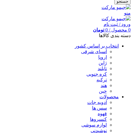
جستجو
منو
ورود / ثبت نام
0
محصول
/
0
تومان
دسته بندی کالاها
انتخاب بر اساس کشور
آسیای شرقی
اروپا
ژاپن
تایلند
کره جنوبی
ترکیه
هند
چین
محصولات
ادویه جات
سس ها
قهوه
کنسروها
لوازم سوشی
نوشیدنی