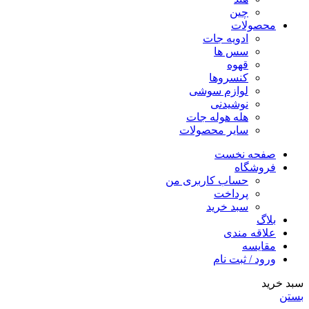
چین
محصولات
ادویه جات
سس ها
قهوه
کنسروها
لوازم سوشی
نوشیدنی
هله هوله جات
سایر محصولات
صفحه نخست
فروشگاه
حساب کاربری من
پرداخت
سبد خرید
بلاگ
علاقه مندی
مقایسه
ورود / ثبت نام
سبد خرید
بستن