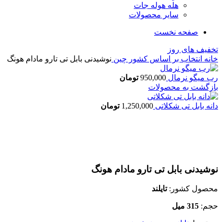
هله هوله جات
سایر محصولات
صفحه نخست
تخفیف های روز
خانه
انتخاب بر اساس کشور
چین
نوشیدنی بابل تی تارو مادام هونگ
رب میگو نرمال
950,000
تومان
بازگشت به محصولات
دانه بابل تی شکلاتی
1,250,000
تومان
اتمام موجودی
بزرگنمایی تصویر
نوشیدنی بابل تی تارو مادام هونگ
محصول کشور:
تایلند
حجم:
315 میل