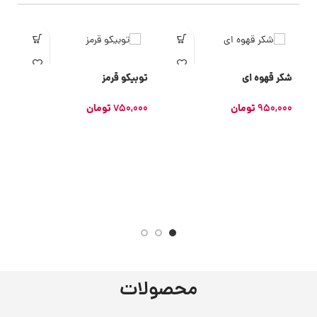
شکر قهوه ای
توبیکو قرمز
950,000
تومان
750,000
تومان
ت
0
محصولات