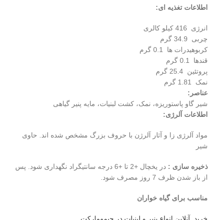
اطلاعات تغذیه ای:
انرژی 416 کیلو کالری
چربی 34.9 گرم
کربوهیدرات ها 0.1 گرم
قندها 0.1 گرم
پروتئین 25.4 گرم
نمک 1.81 گرم
عناصر:
شیر گاو پاستوریزه، نمک، کشت لبنیات، مایه پنیر گیاهی
اطلاعات آلرژی:
مواد آلرژی زا و آثار آلرژن با حروف بزرگ مشخص شده اند. حاوی
شیر
ذخیره سازی :
در یخچال +2 تا +6 درجه سانتیگراد نگهداری شود. پس
از باز شدن ظرف 7 روز مصرف شود.
مناسب برای گیاه خواران
خرید آنلاین انواع پنیر و لبنیات در جیمومارکت