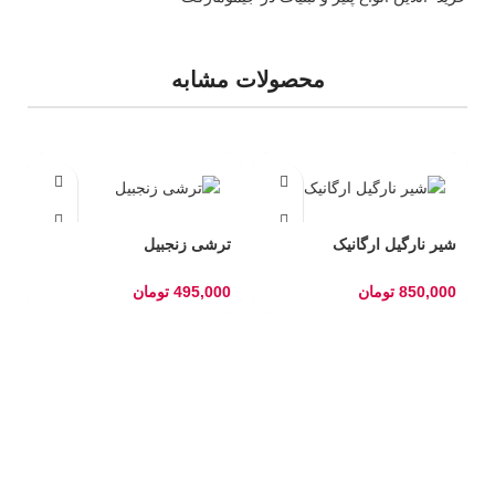
محصولات مشابه
شیر نارگیل ارگانیک
ترشی زنجبیل
850,000
تومان
495,000
تومان
پ
0