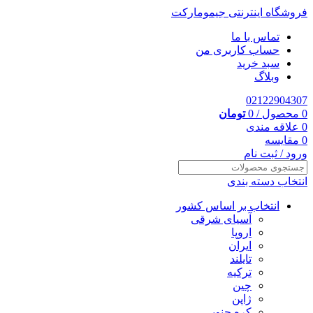
فروشگاه اینترنتی جیمومارکت
تماس با ما
حساب کاربری من
سبد خرید
وبلاگ
02122904307
0
محصول
/
0
تومان
0
علاقه مندی
0
مقایسه
ورود / ثبت نام
انتخاب دسته بندی
انتخاب بر اساس کشور
آسیای شرقی
اروپا
ایران
تایلند
ترکیه
چین
ژاپن
کره جنوبی