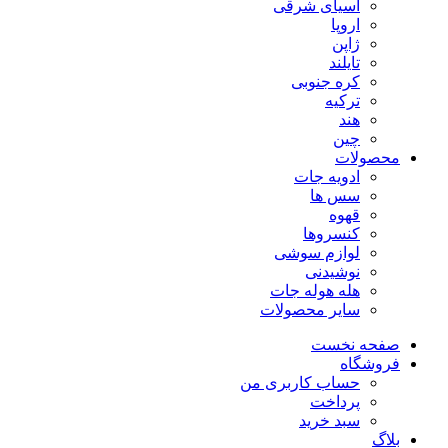
آسیای شرقی
اروپا
ژاپن
تایلند
کره جنوبی
ترکیه
هند
چین
محصولات
ادویه جات
سس ها
قهوه
کنسروها
لوازم سوشی
نوشیدنی
هله هوله جات
سایر محصولات
صفحه نخست
فروشگاه
حساب کاربری من
پرداخت
سبد خرید
بلاگ