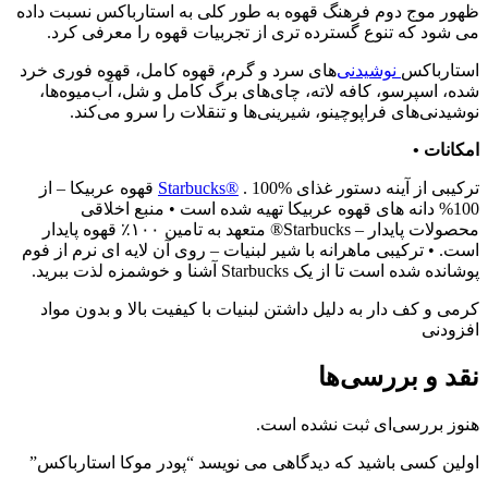
ظهور موج دوم فرهنگ قهوه به طور کلی به استارباکس نسبت داده
می شود که تنوع گسترده تری از تجربیات قهوه را معرفی کرد.
استارباکس
نوشیدنی‌
های سرد و گرم، قهوه کامل، قهوه فوری خرد
شده، اسپرسو، کافه لاته، چای‌های برگ کامل و شل، آب‌میوه‌ها،
نوشیدنی‌های فراپوچینو، شیرینی‌ها و تنقلات را سرو می‌کند.
امکانات •
ترکیبی از آینه دستور غذای
Starbucks®
. 100% قهوه عربیکا – از
100% دانه های قهوه عربیکا تهیه شده است • منبع اخلاقی
محصولات پایدار – Starbucks® متعهد به تامین ۱۰۰٪ قهوه پایدار
است. • ترکیبی ماهرانه با شیر لبنیات – روی آن لایه ای نرم از فوم
پوشانده شده است تا از یک Starbucks آشنا و خوشمزه لذت ببرید.
کرمی و کف دار به دلیل داشتن لبنیات با کیفیت بالا و بدون مواد
افزودنی
نقد و بررسی‌ها
هنوز بررسی‌ای ثبت نشده است.
اولین کسی باشید که دیدگاهی می نویسد “پودر موکا استارباکس”