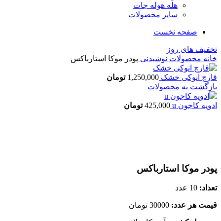
هله هوله جات
سایر محصولات
صفحه نخست
تخفیف های روز
خانه
محصولات
نوشیدنی
پودر موکا استارباکس
قارچ انوکی خشک
1,250,000
تومان
بازگشت به محصولات
ادویه کاجون u
425,000
تومان
اتمام موجودی
بزرگنمایی تصویر
پودر موکا استارباکس
تعداد:
10 عدد
قیمت هر عدد:
30000 تومان