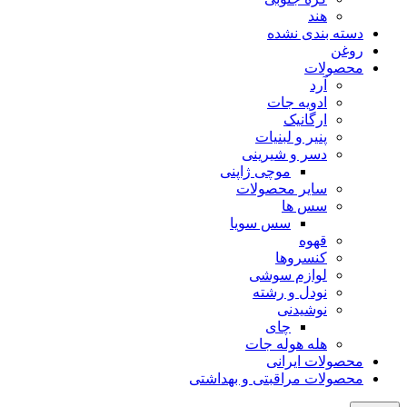
هند
دسته بندی نشده
روغن
محصولات
آرد
ادویه جات
ارگانیک
پنیر و لبنیات
دسر و شیرینی
موچی ژاپنی
سایر محصولات
سس ها
سس سویا
قهوه
کنسروها
لوازم سوشی
نودل و رشته
نوشیدنی
چای
هله هوله جات
محصولات ایرانی
محصولات مراقبتی و بهداشتی