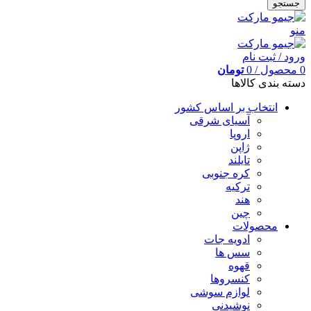
جستجو
منو
ورود / ثبت نام
0
محصول
/
0
تومان
دسته بندی کالاها
انتخاب بر اساس کشور
آسیای شرقی
اروپا
ژاپن
تایلند
کره جنوبی
ترکیه
هند
چین
محصولات
ادویه جات
سس ها
قهوه
کنسروها
لوازم سوشی
نوشیدنی