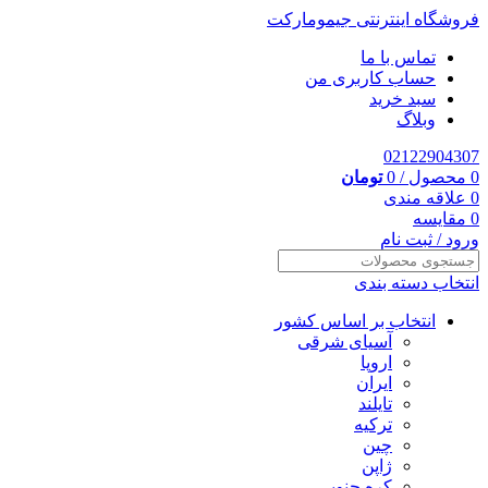
فروشگاه اینترنتی جیمومارکت
تماس با ما
حساب کاربری من
سبد خرید
وبلاگ
02122904307
0
محصول
/
0
تومان
0
علاقه مندی
0
مقایسه
ورود / ثبت نام
انتخاب دسته بندی
انتخاب بر اساس کشور
آسیای شرقی
اروپا
ایران
تایلند
ترکیه
چین
ژاپن
کره جنوبی