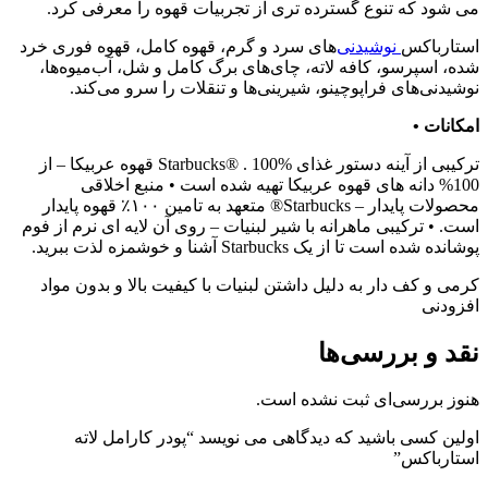
می شود که تنوع گسترده تری از تجربیات قهوه را معرفی کرد.
استارباکس
نوشیدنی‌
های سرد و گرم، قهوه کامل، قهوه فوری خرد
شده، اسپرسو، کافه لاته، چای‌های برگ کامل و شل، آب‌میوه‌ها،
نوشیدنی‌های فراپوچینو، شیرینی‌ها و تنقلات را سرو می‌کند.
امکانات •
ترکیبی از آینه دستور غذای Starbucks® . 100% قهوه عربیکا – از
100% دانه های قهوه عربیکا تهیه شده است • منبع اخلاقی
محصولات پایدار – Starbucks® متعهد به تامین ۱۰۰٪ قهوه پایدار
است. • ترکیبی ماهرانه با شیر لبنیات – روی آن لایه ای نرم از فوم
پوشانده شده است تا از یک Starbucks آشنا و خوشمزه لذت ببرید.
کرمی و کف دار به دلیل داشتن لبنیات با کیفیت بالا و بدون مواد
افزودنی
نقد و بررسی‌ها
هنوز بررسی‌ای ثبت نشده است.
اولین کسی باشید که دیدگاهی می نویسد “پودر کارامل لاته
استارباکس”