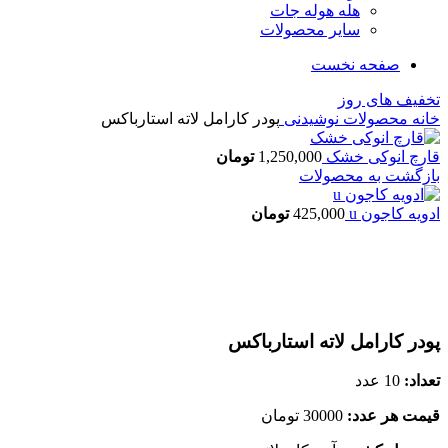
هله هوله جات
سایر محصولات
صفحه نخست
تخفیف های روز
خانه
محصولات
نوشیدنی
پودر کارامل لاته استارباکس
قارچ انوکی خشک
1,250,000
تومان
بازگشت به محصولات
ادویه کاجون u
425,000
تومان
اتمام موجودی
بزرگنمایی تصویر
پودر کارامل لاته استارباکس
تعداد:
10 عدد
قیمت هر عدد:
30000 تومان