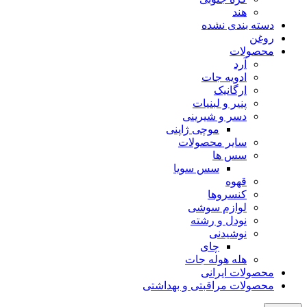
هند
دسته بندی نشده
روغن
محصولات
آرد
ادویه جات
ارگانیک
پنیر و لبنیات
دسر و شیرینی
موچی ژاپنی
سایر محصولات
سس ها
سس سویا
قهوه
کنسروها
لوازم سوشی
نودل و رشته
نوشیدنی
چای
هله هوله جات
محصولات ایرانی
محصولات مراقبتی و بهداشتی