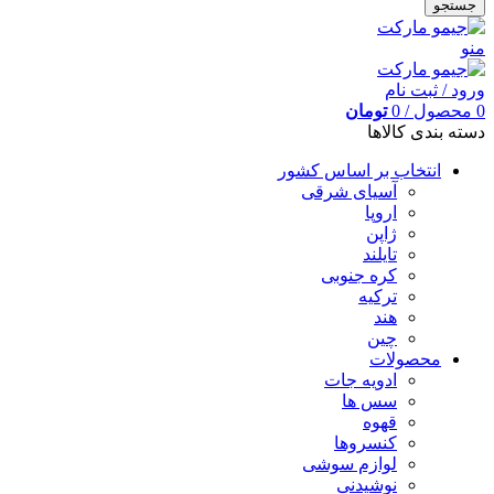
جستجو
منو
ورود / ثبت نام
0
محصول
/
0
تومان
دسته بندی کالاها
انتخاب بر اساس کشور
آسیای شرقی
اروپا
ژاپن
تایلند
کره جنوبی
ترکیه
هند
چین
محصولات
ادویه جات
سس ها
قهوه
کنسروها
لوازم سوشی
نوشیدنی