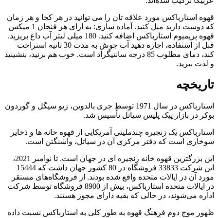
عربیکا ترکیب شده‌اند.
قهوه استارباکس مورد علاقه تان را می توانید در هر کجا و هر زمان
که دوست دارید میل کنید. آماده سازی: به ازای هر فنجان 1 میکس
قهوه پریمیوم استارباکس اضافه کنید. 180 میلی لیتر آب داغ بریزید.
قبل از استفاده، اجازه دهید آب جوش به مدت 30 ثانیه استراحت
کند، دمای مطلوب 85 درجه سانتیگراد است. خوب هم بزنید، بنشینید
و لذت ببرید.
تاریخچه
استارباکس در سال 1971 توسط جری بالدوین، زیو سیگل و گوردون
بوکر در بازار پیک پلیس سیاتل تأسیس شد.
استارباکس یک زنجیره چندملیتی آمریکایی از قهوه خانه ها و ذخایر
سوخاری است که دفتر مرکزی آن در سیاتل، واشنگتن است.
این بزرگترین قهوه خانه زنجیره ای در جهان است. تا نوامبر 2021،
این شرکت 33833 فروشگاه در 80 کشور جهان داشت که 15444
مورد آن در ایالات متحده واقع شده بودند. از فروشگاه‌های مستقر
در ایالات متحده استارباکس، بیش از 8900 فروشگاه توسط شرکت
اداره می‌شوند، در حالی که بقیه دارای مجوز هستند.
ظهور موج دوم فرهنگ قهوه به طور کلی به استارباکس نسبت داده