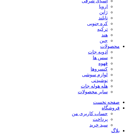
آسیای شرقی
اروپا
ژاپن
تایلند
کره جنوبی
ترکیه
هند
چین
محصولات
ادویه جات
سس ها
قهوه
کنسروها
لوازم سوشی
نوشیدنی
هله هوله جات
سایر محصولات
صفحه نخست
فروشگاه
حساب کاربری من
پرداخت
سبد خرید
بلاگ