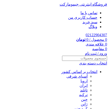
فروشگاه اینترنتی جیمومارکت
تماس با ما
حساب کاربری من
سبد خرید
وبلاگ
02122904307
0
محصول
/
0
تومان
0
علاقه مندی
0
مقایسه
ورود / ثبت نام
انتخاب دسته بندی
انتخاب بر اساس کشور
آسیای شرقی
اروپا
ایران
تایلند
ترکیه
چین
ژاپن
کره جنوبی