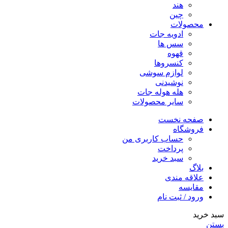
هند
چین
محصولات
ادویه جات
سس ها
قهوه
کنسروها
لوازم سوشی
نوشیدنی
هله هوله جات
سایر محصولات
صفحه نخست
فروشگاه
حساب کاربری من
پرداخت
سبد خرید
بلاگ
علاقه مندی
مقایسه
ورود / ثبت نام
سبد خرید
بستن