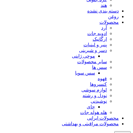
هند
دسته بندی نشده
روغن
محصولات
آرد
ادویه جات
ارگانیک
پنیر و لبنیات
دسر و شیرینی
موچی ژاپنی
سایر محصولات
سس ها
سس سویا
قهوه
کنسروها
لوازم سوشی
نودل و رشته
نوشیدنی
چای
هله هوله جات
محصولات ایرانی
محصولات مراقبتی و بهداشتی