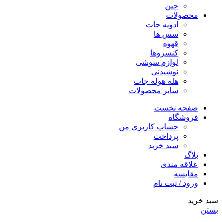
چین
محصولات
ادویه جات
سس ها
قهوه
کنسروها
لوازم سوشی
نوشیدنی
هله هوله جات
سایر محصولات
صفحه نخست
فروشگاه
حساب کاربری من
پرداخت
سبد خرید
بلاگ
علاقه مندی
مقایسه
ورود / ثبت نام
سبد خرید
بستن