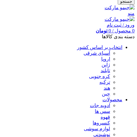
جستجو
منو
ورود / ثبت نام
0
محصول
/
0
تومان
دسته بندی کالاها
انتخاب بر اساس کشور
آسیای شرقی
اروپا
ژاپن
تایلند
کره جنوبی
ترکیه
هند
چین
محصولات
ادویه جات
سس ها
قهوه
کنسروها
لوازم سوشی
نوشیدنی