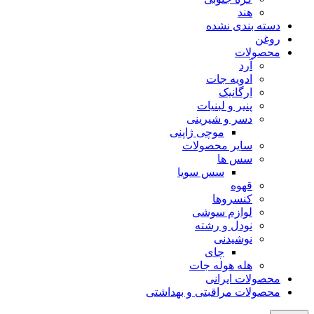
هند
دسته بندی نشده
روغن
محصولات
آرد
ادویه جات
ارگانیک
پنیر و لبنیات
دسر و شیرینی
موچی ژاپنی
سایر محصولات
سس ها
سس سویا
قهوه
کنسروها
لوازم سوشی
نودل و رشته
نوشیدنی
چای
هله هوله جات
محصولات ایرانی
محصولات مراقبتی و بهداشتی