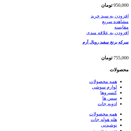
950,000
تومان
افزودن به سبد خرید
مشاهده سریع
مقایسه
افزودن به علاقه مندی
سرکه برنج سفید رویال آرم
755,000
تومان
محصولات
همه
محصولات
لوازم سوشی
کنسروها
سس ها
ادویه جات
همه
محصولات
هله هوله جات
نوشیدنی
دسر و شیرینی