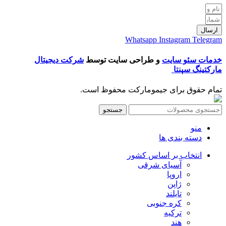
ارسال
Whatsapp
Instagram
Telegram
خدمات سئو سایت
و طراحی سایت توسط
شرکت دیجیتال
مارکتینگ سپنتا
تمام حقوق برای جیمومارکت محفوظ است.
جستجو
منو
دسته بندی ها
انتخاب بر اساس کشور
آسیای شرقی
اروپا
ژاپن
تایلند
کره جنوبی
ترکیه
هند