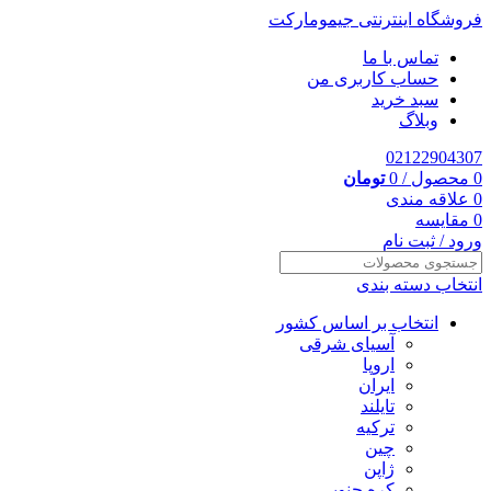
فروشگاه اینترنتی جیمومارکت
تماس با ما
حساب کاربری من
سبد خرید
وبلاگ
02122904307
0
محصول
/
0
تومان
0
علاقه مندی
0
مقایسه
ورود / ثبت نام
انتخاب دسته بندی
انتخاب بر اساس کشور
آسیای شرقی
اروپا
ایران
تایلند
ترکیه
چین
ژاپن
کره جنوبی