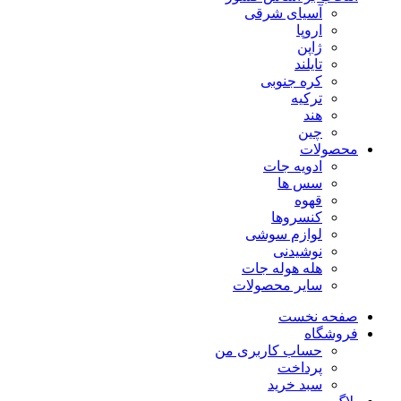
آسیای شرقی
اروپا
ژاپن
تایلند
کره جنوبی
ترکیه
هند
چین
محصولات
ادویه جات
سس ها
قهوه
کنسروها
لوازم سوشی
نوشیدنی
هله هوله جات
سایر محصولات
صفحه نخست
فروشگاه
حساب کاربری من
پرداخت
سبد خرید