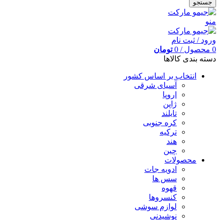
جستجو
منو
ورود / ثبت نام
0
محصول
/
0
تومان
دسته بندی کالاها
انتخاب بر اساس کشور
آسیای شرقی
اروپا
ژاپن
تایلند
کره جنوبی
ترکیه
هند
چین
محصولات
ادویه جات
سس ها
قهوه
کنسروها
لوازم سوشی
نوشیدنی