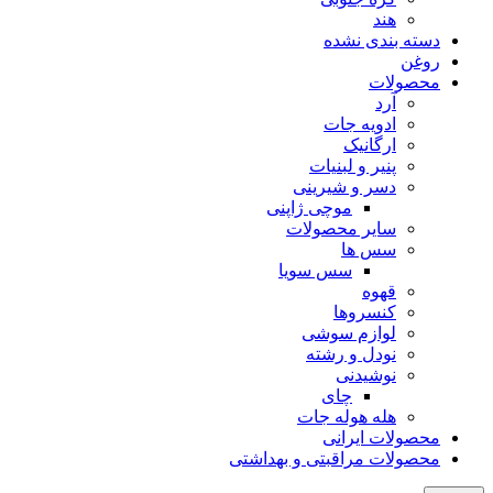
هند
دسته بندی نشده
روغن
محصولات
آرد
ادویه جات
ارگانیک
پنیر و لبنیات
دسر و شیرینی
موچی ژاپنی
سایر محصولات
سس ها
سس سویا
قهوه
کنسروها
لوازم سوشی
نودل و رشته
نوشیدنی
چای
هله هوله جات
محصولات ایرانی
محصولات مراقبتی و بهداشتی