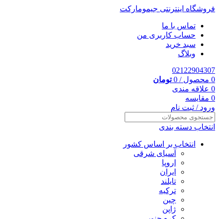
فروشگاه اینترنتی جیمومارکت
تماس با ما
حساب کاربری من
سبد خرید
وبلاگ
02122904307
0
محصول
/
0
تومان
0
علاقه مندی
0
مقایسه
ورود / ثبت نام
انتخاب دسته بندی
انتخاب بر اساس کشور
آسیای شرقی
اروپا
ایران
تایلند
ترکیه
چین
ژاپن
کره جنوبی