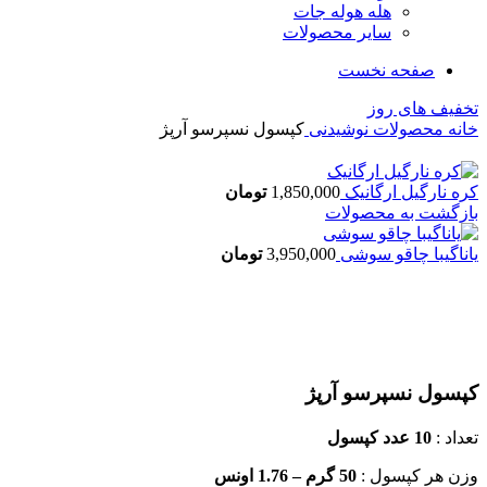
هله هوله جات
سایر محصولات
صفحه نخست
تخفیف های روز
خانه
محصولات
نوشیدنی
کپسول نسپرسو آرپژ
کره نارگیل ارگانیک
1,850,000
تومان
بازگشت به محصولات
یاناگیبا چاقو سوشی
3,950,000
تومان
اتمام موجودی
بزرگنمایی تصویر
کپسول نسپرسو آرپژ
تعداد :
10 عدد کپسول
وزن هر کپسول :
50 گرم – 1.76 اونس