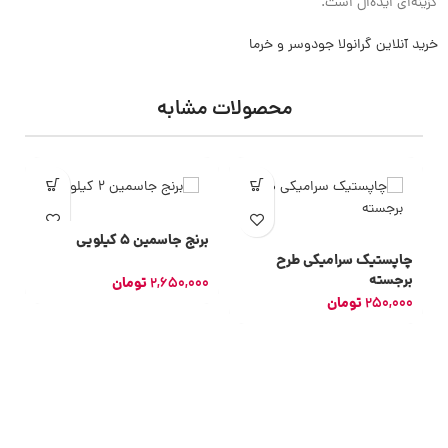
گزینه‌ای ایده‌ال است.
خرید آنلاین گرانولا جودوسر و خرما
محصولات مشابه
برنج جاسمین 5 کیلویی
چاپستیک سرامیکی طرح
برجسته
2,650,000
تومان
250,000
تومان
اد
0