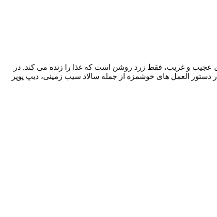
دل درجه 1 بدون هیچ چیز مصنوعی. بدون چیزهای عجیب و غریب، فقط زرد روشن است که غذا را زنده می کند. در
 دستور العمل های خوشمزه از جمله سالاد سیب زمینی، دیپ پوپر