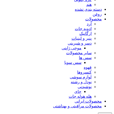
هند
دسته بندی نشده
روغن
محصولات
آرد
ادویه جات
ارگانیک
پنیر و لبنیات
دسر و شیرینی
موچی ژاپنی
سایر محصولات
سس ها
سس سویا
قهوه
کنسروها
لوازم سوشی
نودل و رشته
نوشیدنی
چای
هله هوله جات
محصولات ایرانی
محصولات مراقبتی و بهداشتی