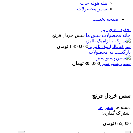
هله هوله جات
سایر محصولات
صفحه نخست
تخفیف های روز
خانه
محصولات
سس ها
سس خردل فرنچ
سرکه بالزامیک تالیزیا
1,350,000
تومان
بازگشت به محصولات
سس پستو سبز
895,000
تومان
بزرگنمایی تصویر
سس خردل فرنچ
دسته ها:
سس ها
اشتراک گذاری:
655,000
تومان