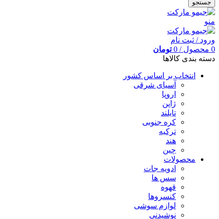
جستجو
منو
ورود / ثبت نام
0
محصول
/
0
تومان
دسته بندی کالاها
انتخاب بر اساس کشور
آسیای شرقی
اروپا
ژاپن
تایلند
کره جنوبی
ترکیه
هند
چین
محصولات
ادویه جات
سس ها
قهوه
کنسروها
لوازم سوشی
نوشیدنی