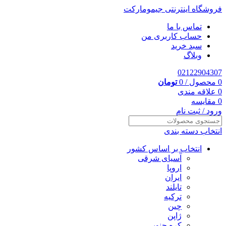
فروشگاه اینترنتی جیمومارکت
تماس با ما
حساب کاربری من
سبد خرید
وبلاگ
02122904307
0
محصول
/
0
تومان
0
علاقه مندی
0
مقایسه
ورود / ثبت نام
انتخاب دسته بندی
انتخاب بر اساس کشور
آسیای شرقی
اروپا
ایران
تایلند
ترکیه
چین
ژاپن
کره جنوبی