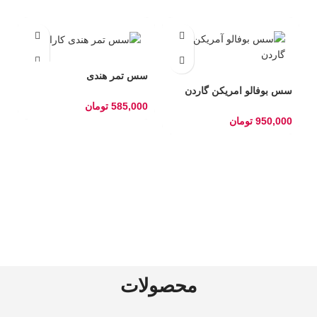
سس تمر هندی
سس بوفالو امریکن گاردن
585,000
تومان
950,000
تومان
س
0
محصولات