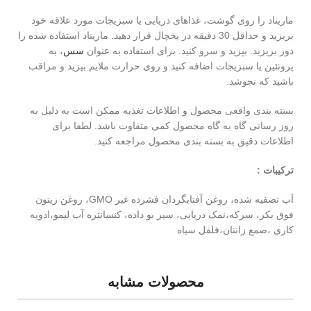
ماریناد را روی گوشت، غذاهای دریایی یا سبزیجات مورد علاقه خود
بریزید و حداقل 30 دقیقه در یخچال قرار دهید. ماریناد استفاده شده را
دور بریزید. بپزید و سرو کنید. برای استفاده به عنوان
سس
، به
پروتئین یا سبزیجات اضافه کنید و روی حرارت ملایم بپزید و مراقب
باشید که نجوشد.
بسته بندی واقعی محصول و اطلاعات تغذیه ممکن است به دلیل به
روز رسانی گاه به گاه محصول کمی متفاوت باشد. لطفا برای
اطلاعات دقیق به بسته بندی محصول مراجعه کنید.
ترکیبات :
آب تصفیه شده، روغن آفتابگردان فشرده غیر GMO، روغن زیتون
فوق بکر، سرکه،نمک دریایی، سیر بو داده، کنسانتره آب لیمو،ادویه
کاری ،صمغ زانتان،فلفل سیاه
محصولات مشابه