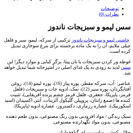
توضیحات
نظرات (0)
سس لیمو و سبزیجات ناندوز
چاشنی لیمو و سبزیجات ناندوز
ترکیبی از سرکه، لیمو، سیر و فلفل
چیلی ملایم، آن را به یک ماده برجسته برای مرغ سوخاری تبدیل
کرده است.
غوطه ور کردن سبزیجات یا نان پیتا، برگر کبابی و موارد دیگر! این
سس
لذیذ به زودی به یک غذای اصلی در آشپزخانه شما تبدیل خواهد
شد.
عناصر: آب، سرکه مقطر، پوره پیاز (6٪)، پوره لیمو (4٪)، روغن
آفتابگردان، پوره سیر (2٪)، نمک، ادویه جات و سبزیجات (فلفل
قرمز، پاپریکا، جعفری، فلفل قرمز چشم پرنده آفریقایی)، تثبیت
کننده ها (صمغ زانتان، پروپیلن گلیکول آلژینات، آنتی اکسیدان (اسید
اسکوربیک)، عصاره رزماری، دکستروز، عصاره ادویه (پاپریکا).
سبک زندگی / مواد افزودنی بدون رنگ مصنوعی، بدون طعم دهنده
مصنوعی، بدون مواد نگهدارنده مصنوعی.
حلال، کوشر، مناسب برای گیاهخواران.