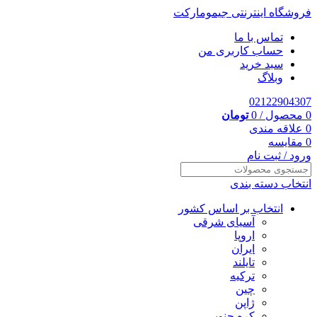
فروشگاه اینترنتی جیمومارکت
تماس با ما
حساب کاربری من
سبد خرید
وبلاگ
02122904307
0
محصول
/
0
تومان
0
علاقه مندی
0
مقایسه
ورود / ثبت نام
انتخاب دسته بندی
انتخاب بر اساس کشور
آسیای شرقی
اروپا
ایران
تایلند
ترکیه
چین
ژاپن
کره جنوبی