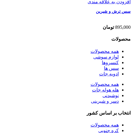
افزودن به علاقه مندی
سس ترش و شیرین
895,000
تومان
محصولات
همه
محصولات
لوازم سوشی
کنسروها
سس ها
ادویه جات
همه
محصولات
هله هوله جات
نوشیدنی
دسر و شیرینی
انتخاب بر اساس کشور
همه
محصولات
کره جنوبی