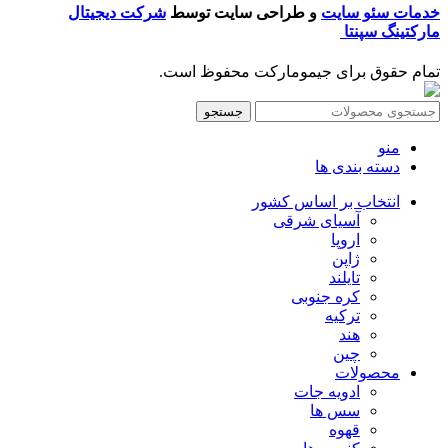
خدمات سئو سایت
و طراحی سایت توسط
شرکت دیجیتال
مارکتینگ سپنتا
تمام حقوق برای جیمومارکت محفوظ است.
جستجو
منو
دسته بندی ها
انتخاب بر اساس کشور
آسیای شرقی
اروپا
ژاپن
تایلند
کره جنوبی
ترکیه
هند
چین
محصولات
ادویه جات
سس ها
قهوه