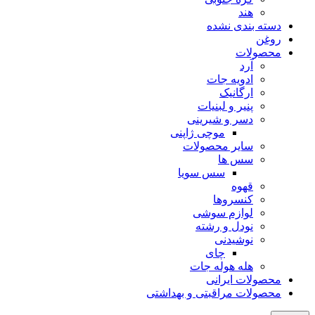
هند
دسته بندی نشده
روغن
محصولات
آرد
ادویه جات
ارگانیک
پنیر و لبنیات
دسر و شیرینی
موچی ژاپنی
سایر محصولات
سس ها
سس سویا
قهوه
کنسروها
لوازم سوشی
نودل و رشته
نوشیدنی
چای
هله هوله جات
محصولات ایرانی
محصولات مراقبتی و بهداشتی