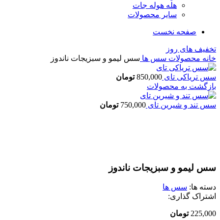
هله هوله جات
سایر محصولات
صفحه نخست
تخفیف های روز
خانه
محصولات
سس ها
سس لیمو و سبزیجات ناندوز
سس تریاکی تای
850,000
تومان
بازگشت به محصولات
سس تند و شیرین تای
750,000
تومان
اتمام موجودی
بزرگنمایی تصویر
سس لیمو و سبزیجات ناندوز
دسته ها:
سس ها
اشتراک گذاری:
225,000
تومان