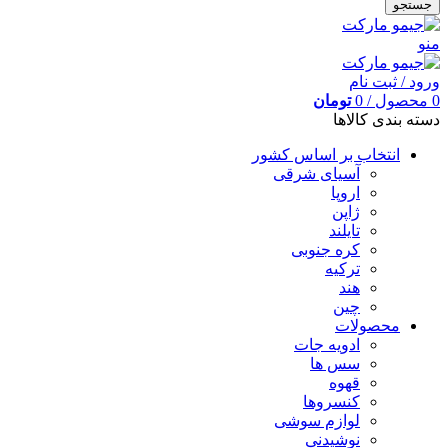
جستجو
منو
ورود / ثبت نام
0
محصول
/
0
تومان
دسته بندی کالاها
انتخاب بر اساس کشور
آسیای شرقی
اروپا
ژاپن
تایلند
کره جنوبی
ترکیه
هند
چین
محصولات
ادویه جات
سس ها
قهوه
کنسروها
لوازم سوشی
نوشیدنی